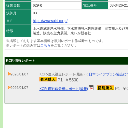
従業員数
629名
電話番号
03-3426-2
決算月
03
ＨＰ
https://www.suiki.co.jp/
上水道施設浄水設備、下水道施設水処理設備、産業用水及び
特徴
製造、販売を主力展開。東レが親会社
※掲載しております基本情報は原則レポート作成時のものです。
※レポートの読み方は
こちら
をご覧ください。
KCR 情報レポート
2026/01/07
KCR-達人視点レポート(最新)（
日本ライフプラン協会に
P1 ￥5500
2026/01/07
P1 ￥
KCR-IR戦略分析レポート(最新)