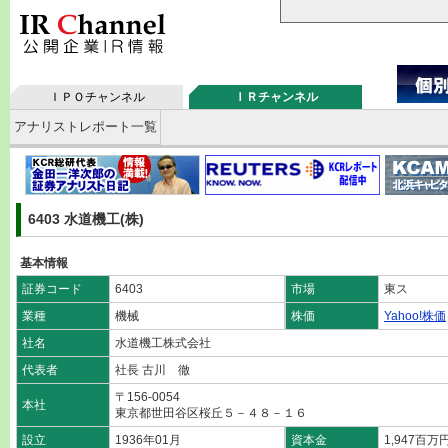
ＩＰＯチャンネル
ＩＲチャンネル
アナリストレポート一覧
6403 水道機工(株)
基本情報
証券コード
6403
市場
東ス
業種
機械
株価
Yahoo!株価
社名
水道機工株式会社
代表者
社長 古川 徹
〒156-0054
本社
東京都世田谷区桜丘５－４８－１６
設立
1936年01月
資本金
1,947百万