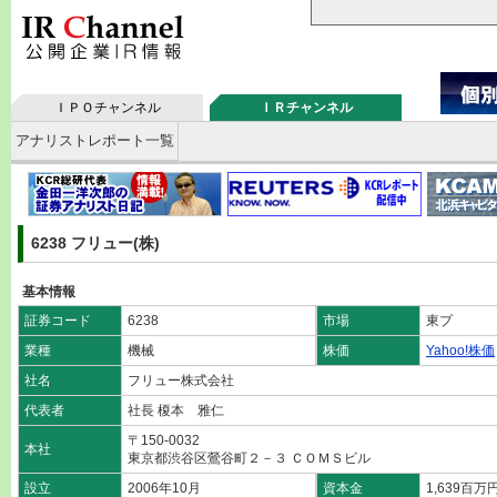
ＩＰＯチャンネル
ＩＲチャンネル
アナリストレポート一覧
6238 フリュー(株)
基本情報
証券コード
6238
市場
東プ
業種
機械
株価
Yahoo!株価
社名
フリュー株式会社
代表者
社長 榎本 雅仁
〒150-0032
本社
東京都渋谷区鶯谷町２－３ ＣＯＭＳビル
設立
2006年10月
資本金
1,639百万