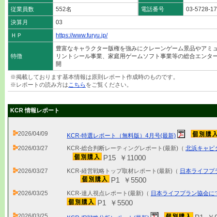
従業員数
552名
電話番号
03-5728-1
決算月
03
ＨＰ
https://www.furyu.jp/
豊富なキャラクター版権を強みにクレーンゲーム景品やアミ
特徴
リントシール事業、家庭用ゲームソフト事業等の総合エンタ
開
※掲載しております基本情報は原則レポート作成時のものです。
※レポートの読み方は
こちら
をご覧ください。
KCR 情報レポート
2026/04/09
KCR-特選レポート（無料版）4月号(最新)
2026/03/27
KCR-総合判断レーティングレポート(最新)（
北浜キャピ
P15 ￥11000
2026/03/27
KCR-経営戦略トップ取材レポート(最新)（
日本ライフプ
P1 ￥5500
2026/03/25
KCR-達人視点レポート(最新)（
日本ライフプラン協会に
P1 ￥5500
2026/03/25