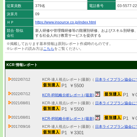
従業員数
379名
電話番号
03-5577-2
決算月
09
ＨＰ
https://www.insource.co.jp/index.html
競合･類似
新人研修や管理職研修等の階層別研修、およびスキル別研修
会社
する社会人向け教育サービスを提供する
※掲載しております基本情報は原則レポート作成時のものです。
※レポートの読み方は
こちら
をご覧ください。
KCR 情報レポート
2022/07/12
KCR-達人視点レポート(最新)（
日本ライフプラン協会に
P1 ￥5500
2022/07/12
P1 ￥
KCR-IR戦略分析レポート(最新)
2021/08/01
KCR-達人視点レポート(最新)（
日本ライフプラン協会に
P1 ￥5500
2021/08/01
P1 ￥
KCR-IR戦略分析レポート(最新)
2017/09/16
KCR-達人視点レポート(最新)（
日本ライフプラン協会に
P1 ￥3301