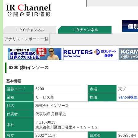
ＩＰＯチャンネル
ＩＲチャンネル
アナリストレポート一覧
6200 (株)インソース
基本情報
証券コード
6200
市場
東プ
業種
サービス業
株価
Yahoo!株価
社名
株式会社インソース
代表者
代表取締 舟橋孝之
〒116-0013
本社
東京都荒川区西日暮里４－１９－１２
設立
2002年11月
資本金
800百万円