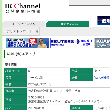
ＩＰＯチャンネル
ＩＲチャンネル
アナリストレポート一覧
6191 (株)エアトリ
基本情報
証券コード
6191
市場
東プ
業種
サービス業
株価
Yahoo!株価
社名
株式会社エアトリ
代表者
代表取締役社長 兼 ＣＦＯ 柴田 裕亮
〒550-8668
本社
東京都港区愛宕２－５－１ 愛宕グリーンＭＯＲＩタワー
設立
2007年05月
資本金
1,994百万