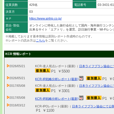
従業員数
429名
電話番号
03-3431-6
決算月
03
ＨＰ
https://www.airtrip.co.jp/
競合･類似
オンラインに特化した旅行会社として国内・海外旅行コンテ
会社
出来るサイト「エアトリ」を運営。訪日旅行事業・Wi-Fiレ
※掲載しております基本情報は原則レポート作成時のものです。
※レポートの読み方は
こちら
をご覧ください。
KCR 情報レポート
2026/05/21
KCR-達人視点レポート(最新)（
日本ライフプラン協会に
P1 ￥5500
2026/05/21
P1 ￥
KCR-IR戦略分析レポート(最新)
2017/05/08
KCR-達人視点レポート(最新)（
日本ライフプラン協会に
P1 ￥3301
2017/05/08
P1 ￥
KCR-IR戦略分析レポート(最新)
2016/03/12
KCR-IPOレポート(最新)（
日本ライフプラン協会にて公
P1 ￥1100