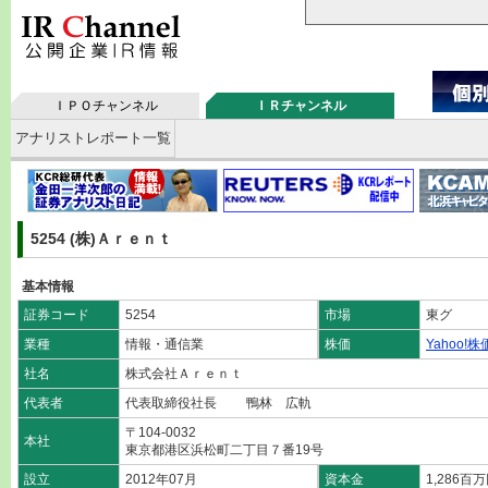
ＩＰＯチャンネル
ＩＲチャンネル
アナリストレポート一覧
5254 (株)Ａｒｅｎｔ
基本情報
証券コード
5254
市場
東グ
業種
情報・通信業
株価
Yahoo!株
社名
株式会社Ａｒｅｎｔ
代表者
代表取締役社長 鴨林 広軌
〒104-0032
本社
東京都港区浜松町二丁目７番19号
設立
2012年07月
資本金
1,286百