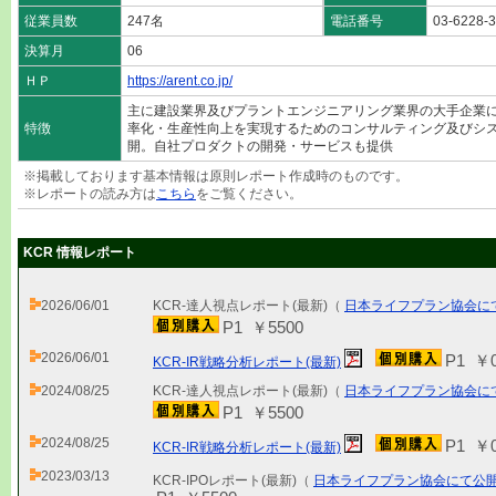
従業員数
247名
電話番号
03-6228-
決算月
06
ＨＰ
https://arent.co.jp/
主に建設業界及びプラントエンジニアリング業界の大手企業に
特徴
率化・生産性向上を実現するためのコンサルティング及びシ
開。自社プロダクトの開発・サービスも提供
※掲載しております基本情報は原則レポート作成時のものです。
※レポートの読み方は
こちら
をご覧ください。
KCR 情報レポート
2026/06/01
KCR-達人視点レポート(最新)（
日本ライフプラン協会に
P1 ￥5500
2026/06/01
P1 ￥
KCR-IR戦略分析レポート(最新)
2024/08/25
KCR-達人視点レポート(最新)（
日本ライフプラン協会に
P1 ￥5500
2024/08/25
P1 ￥
KCR-IR戦略分析レポート(最新)
2023/03/13
KCR-IPOレポート(最新)（
日本ライフプラン協会にて公