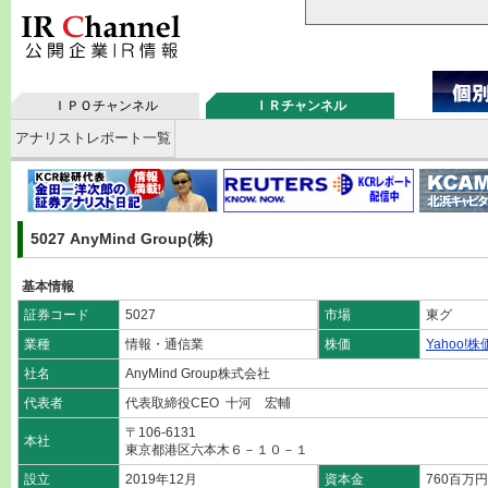
ＩＰＯチャンネル
ＩＲチャンネル
アナリストレポート一覧
5027 AnyMind Group(株)
基本情報
証券コード
5027
市場
東グ
業種
情報・通信業
株価
Yahoo!株
社名
AnyMind Group株式会社
代表者
代表取締役CEO 十河 宏輔
〒106-6131
本社
東京都港区六本木６－１０－１
設立
2019年12月
資本金
760百万