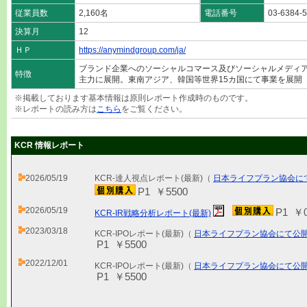
従業員数
2,160名
電話番号
03-6384-
決算月
12
ＨＰ
https://anymindgroup.com/ja/
ブランド企業へのソーシャルコマース及びソーシャルメディ
特徴
主力に展開。東南アジア、韓国等世界15カ国にて事業を展開
※掲載しております基本情報は原則レポート作成時のものです。
※レポートの読み方は
こちら
をご覧ください。
KCR 情報レポート
2026/05/19
KCR-達人視点レポート(最新)（
日本ライフプラン協会に
P1 ￥5500
2026/05/19
P1 ￥
KCR-IR戦略分析レポート(最新)
2023/03/18
KCR-IPOレポート(最新)（
日本ライフプラン協会にて公
P1 ￥5500
2022/12/01
KCR-IPOレポート(最新)（
日本ライフプラン協会にて公
P1 ￥5500