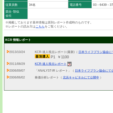
従業員数
34名
電話番号
03－6439－3
競合･類似
会社
※掲載しております基本情報は原則レポート作成時のものです。
※レポートの読み方は
こちら
をご覧ください。
KCR 情報レポート
2013/10/24
KCR-達人視点レポート(最新)（
日本ライフプラン協会に
P1 ￥1100
2011/08/29
KCR-達人視点レポート
2006/09/07
「ANALYST-IR レポート」（
日本ライフプラン協会にて
2006/06/02
株価分析レポート（
北浜キャピタルにて公開中
）