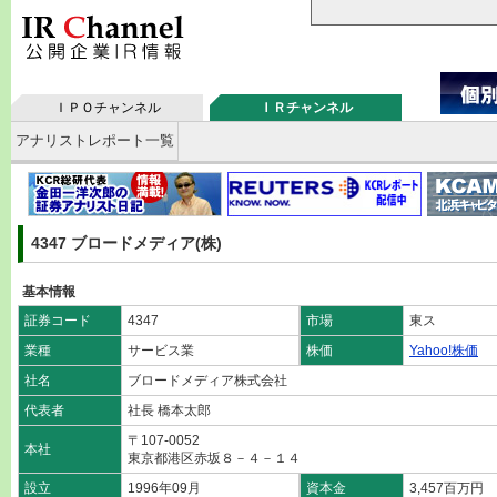
ＩＰＯチャンネル
ＩＲチャンネル
アナリストレポート一覧
4347 ブロードメディア(株)
基本情報
証券コード
4347
市場
東ス
業種
サービス業
株価
Yahoo!株価
社名
ブロードメディア株式会社
代表者
社長 橋本太郎
〒107-0052
本社
東京都港区赤坂８－４－１４
設立
1996年09月
資本金
3,457百万円