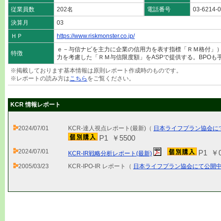
従業員数
202名
電話番号
03-6214-
決算月
03
ＨＰ
https://www.riskmonster.co.jp/
ｅ－与信ナビを主力に企業の信用力を表す指標「ＲＭ格付」
特徴
力を考慮した「ＲＭ与信限度額」をASPで提供する。BPOも
※掲載しております基本情報は原則レポート作成時のものです。
※レポートの読み方は
こちら
をご覧ください。
KCR 情報レポート
2024/07/01
KCR-達人視点レポート(最新)（
日本ライフプラン協会に
P1 ￥5500
2024/07/01
P1 ￥
KCR-IR戦略分析レポート(最新)
2005/03/23
KCR-IPO-IR レポート（
日本ライフプラン協会にて公開