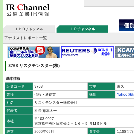
ＩＰＯチャンネル
ＩＲチャンネル
アナリストレポート一覧
3768 リスクモンスター(株)
基本情報
証券コード
3768
市場
東ス
業種
情報・通信業
株価
Yahoo!株
社名
リスクモンスター株式会社
代表者
社長 藤本太一
〒103-0027
本社
東京都中央区日本橋２－１６－５ ＲＭＧビル
設立
2000年09月
資本金
1,188百