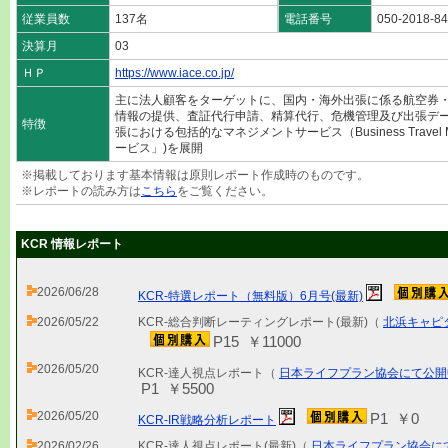
従業員数
137名
電話番号
050-2018-8
決算月
03
ＨＰ
https://www.iace.co.jp/
主に法人顧客をターゲットに、国内・海外出張に係る航空券
情報の提供、査証代行申請、精算代行、危機管理及び出張デ
特徴
張における包括的なマネジメントサービス（Business Travel M
ービス」)を展開
※掲載しております基本情報は原則レポート作成時のものです。
※レポートの読み方は
こちら
をご覧ください。
KCR 情報レポート
2026/06/28
KCR-特選レポート（無料版）6月号(最新)
2026/05/22
KCR-総合判断レーティングレポート(最新)（
北浜キャピ
P15 ￥11000
2026/05/20
KCR-達人視点レポート（
日本ライフプラン協会にて公開
P1 ￥5500
2026/05/20
P1 ￥0
KCR-IR戦略分析レポート
2026/02/26
KCR-達人視点レポート(最新)（
日本ライフプラン協会に