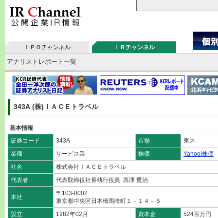
ＩＰＯチャンネル
ＩＲチャンネル
アナリストレポート一覧
343A (株)ＩＡＣＥトラベル
基本情報
証券コード
343A
市場
東ス
業種
サービス業
株価
Yahoo!株価
社名
株式会社ＩＡＣＥトラベル
代表者
代表取締役社長執行役員 西澤 重治
〒103-0002
本社
東京都中央区日本橋馬喰町１－１４－５
設立
1982年02月
資本金
524百万円