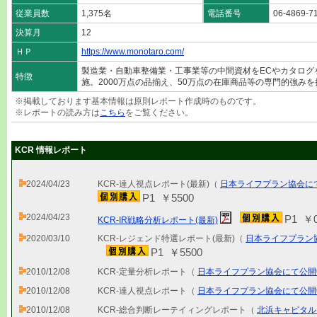
従業員数
1,375名
電話番号
06-4869-7
決算月
12
ＨＰ
https://www.monotaro.com/
製造業・自動車整備業・工事業等の中間資材をECやカタログ
特徴
施。2000万点の品揃え、50万点の在庫商品等の専門的強み
※掲載しております基本情報は原則レポート作成時のものです。
※レポートの読み方は
こちら
をご覧ください。
KCR 情報レポート
2024/04/23
KCR-達人視点レポート(最新)（
日本ライフプラン協会に
P1 ￥5500
2024/04/23
P1 ￥
KCR-IR戦略分析レポート(最新)
2020/03/10
KCR-レジェンド特選レポート(最新)（
日本ライフプラン
P1 ￥5500
2010/12/08
KCR-定量分析レポート（
日本ライフプラン協会にて公開
2010/12/08
KCR-達人視点レポート（
日本ライフプラン協会にて公開
2010/12/08
KCR-総合判断レーテイィングレポート（
北浜キャピタル