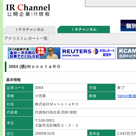
ＩＰＯチャンネル
ＩＲチャンネル
アナリストレポート一覧
3064 (株)ＭｏｎｏｔａＲＯ
基本情報
証券コード
3064
市場
東プ
業種
小売業
株価
Yahoo!株価
社名
株式会社ＭｏｎｏｔａＲＯ
代表者
代表執行役社長 田村 咲耶
〒530-0001
本社
大阪市北区梅田３－２－２
設立
2000年10月
資本金
2,042百万