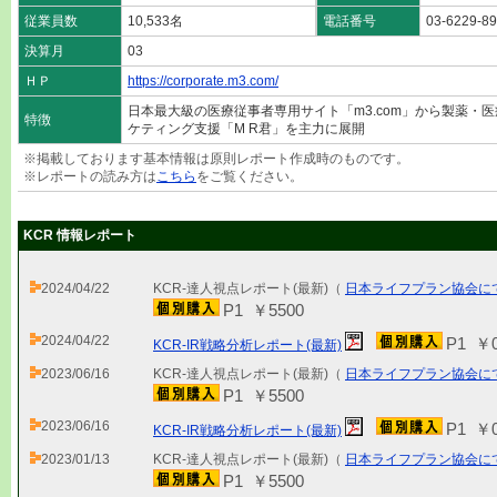
従業員数
10,533名
電話番号
03-6229-8
決算月
03
ＨＰ
https://corporate.m3.com/
日本最大級の医療従事者専用サイト「m3.com」から製薬・
特徴
ケティング支援「M R君」を主力に展開
※掲載しております基本情報は原則レポート作成時のものです。
※レポートの読み方は
こちら
をご覧ください。
KCR 情報レポート
2024/04/22
KCR-達人視点レポート(最新)（
日本ライフプラン協会に
P1 ￥5500
2024/04/22
P1 ￥
KCR-IR戦略分析レポート(最新)
2023/06/16
KCR-達人視点レポート(最新)（
日本ライフプラン協会に
P1 ￥5500
2023/06/16
P1 ￥
KCR-IR戦略分析レポート(最新)
2023/01/13
KCR-達人視点レポート(最新)（
日本ライフプラン協会に
P1 ￥5500