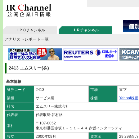
ＩＰＯチャンネル
ＩＲチャンネル
アナリストレポート一覧
2413 エムスリー(株)
基本情報
証券コード
2413
市場
東プ
業種
サービス業
株価
Yahoo!株価
社名
エムスリー株式会社
代表者
代表取締 谷村格
〒107-0052
本社
東京都港区赤坂１－１１－４４ 赤坂インターシティ
設立
2000年09月
資本金
29,298百