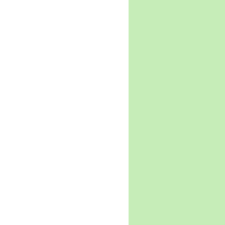
・東証スタンダード
戦略分析レポート プラネット 最新
スタンダード
戦略分析レポート テクセンドフォトマス
29A・東証プライム
レポート（無料版） ＩＡＣＥトラベ
最新 343A・東証スタンダード
戦略分析レポート ＥＮＥＣＨＡＮＧＥ
 4169・東証グロース
戦略分析レポート エコミック 最新
スタンダード
略分析レポート 駅探 最新 3646・
戦略分析レポート （株）オーケーエ
229・東証スタンダード