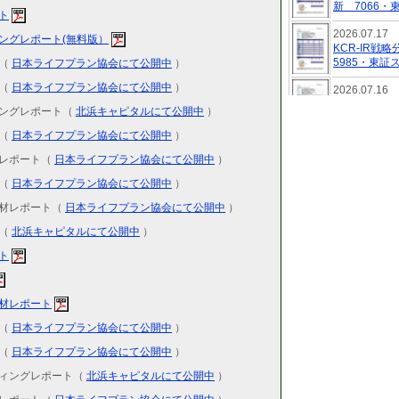
新 7066・
ート
2026.07.17
ィングレポート(無料版）
KCR-IR
5985・東証
ト（
日本ライフプラン協会にて公開中
）
ト（
日本ライフプラン協会にて公開中
）
2026.07.16
KCR-IR
ィングレポート（
北浜キャピタルにて公開中
）
新 423A
ト（
日本ライフプラン協会にて公開中
）
2026.07.14
析レポート（
日本ライフプラン協会にて公開中
）
KCR-IR
最新 3936
報（
日本ライフプラン協会にて公開中
）
2026.07.12
取材レポート（
日本ライフプラン協会にて公開中
）
KCR-IR
4197・東証
ト（
北浜キャピタルにて公開中
）
ート
2026.07.11
KCR-IR
新 558A・
取材レポート
2026.07.08
ト（
日本ライフプラン協会にて公開中
）
KCR-特選
月号 最新 
ト（
日本ライフプラン協会にて公開中
）
2026.07.06
イィングレポート（
北浜キャピタルにて公開中
）
KCR-IR