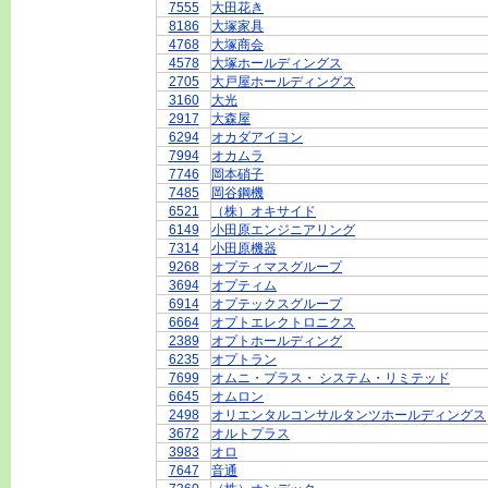
7555
大田花き
8186
大塚家具
4768
大塚商会
4578
大塚ホールディングス
2705
大戸屋ホールディングス
3160
大光
2917
大森屋
6294
オカダアイヨン
7994
オカムラ
7746
岡本硝子
7485
岡谷鋼機
6521
（株）オキサイド
6149
小田原エンジニアリング
7314
小田原機器
9268
オプティマスグループ
3694
オプティム
6914
オプテックスグループ
6664
オプトエレクトロニクス
2389
オプトホールディング
6235
オプトラン
7699
オムニ・プラス・ システム・リミテッド
6645
オムロン
2498
オリエンタルコンサルタンツホールディングス
3672
オルトプラス
3983
オロ
7647
音通