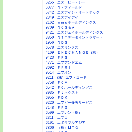
6255
エヌ・ピー・シー
6077
Ｎ・フィールド
5742
エヌアイシ・オートテック
2349
エヌアイデイ
2162
ｎｍｓホールディングス
9709
ＮＣＳ＆Ａ
9421
エヌジェイホールディングス
3850
ＮＴＴデータイントラマート
1956
ＮＤＳ
6578
エヌリンクス
4169
ＥＮＥＣＨＡＮＧＥ（株）
9423
ＦＲＳ
4771
エフアンドエム
3692
ＦＦＲＩ
9514
エフオン
9211
(株）エフ・コード
5758
ＦＣＭ
6542
ＦＣホールディングス
8935
ＦＪネクスト
6955
ＦＤＫ
9220
エフビー介護サービス
7148
ＦＰＧ
6599
エブレン（株）
2311
エプコ
6191
エボラブルアジア
7806
（株）ＭＴＧ