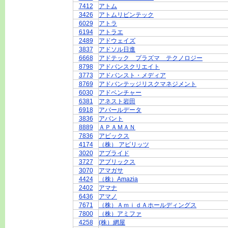
7412
アトム
3426
アトムリビンテック
6029
アトラ
6194
アトラエ
2489
アドウェイズ
3837
アドソル日進
6668
アドテック プラズマ テクノロジー
8798
アドバンスクリエイト
3773
アドバンスト・メディア
8769
アドバンテッジリスクマネジメント
6030
アドベンチャー
6381
アネスト岩田
6918
アバールデータ
3836
アバント
8889
ＡＰＡＭＡＮ
7836
アビックス
4174
（株） アピリッツ
3020
アプライド
3727
アプリックス
3070
アマガサ
4424
（株）Amazia
2402
アマナ
6436
アマノ
7671
（株）ＡｍｉｄＡホールディングス
7800
（株）アミファ
4258
(株）網屋