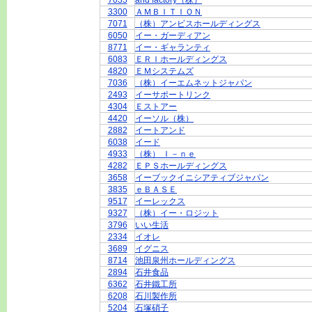
7035
and factory（株）
3300
ＡＭＢＩＴＩＯＮ
7071
（株）アンビスホールディングス
6050
イー・ガーディアン
8771
イー・ギャランティ
6083
ＥＲＩホールディングス
4820
ＥＭシステムズ
7036
（株）イーエムネットジャパン
2493
イーサポートリンク
4304
Ｅストアー
4420
イーソル（株）
2882
イートアンド
6038
イード
4933
（株） Ｉ－ｎｅ
4282
ＥＰＳホールディングス
3658
イーブックイニシアティブジャパン
3835
ｅＢＡＳＥ
9517
イーレックス
9327
（株）イー・ロジット
3796
いい生活
2334
イオレ
3689
イグニス
8714
池田泉州ホールディングス
2894
石井食品
6362
石井鐵工所
6208
石川製作所
5204
石塚硝子