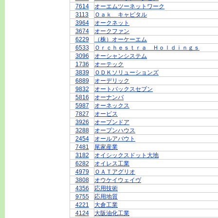
7614
オーエムツーネットワーク
3113
Ｏａｋ キャピタル
3964
オークネット
3674
オークファン
6229
（株）オーケーエム
6533
Ｏｒｃｈｅｓｔｒａ Ｈｏｌｄｉｎｇｓ
3096
オーシャンシステム
1736
オーテック
3839
ＯＤＫソリューションズ
6889
オーデリック
9832
オートバックスセブン
5816
オーナンバ
5987
オーネックス
7827
オービス
3926
オープンドア
3288
オープンハウス
2454
オールアバウト
7481
尾家産業
3182
オイシックスドット大地
6282
オイレス工業
4979
ＯＡＴアグリオ
3808
オウケイウェイヴ
4356
応用技術
9755
応用地質
4221
大倉工業
4124
大阪油化工業