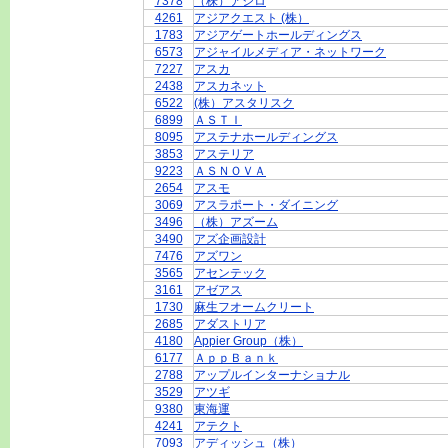
7378
（株）アシロ
4261
アジアクエスト (株）
1783
アジアゲートホールディングス
6573
アジャイルメディア・ネットワーク
7227
アスカ
2438
アスカネット
6522
(株）アスタリスク
6899
ＡＳＴＩ
8095
アステナホールディングス
3853
アステリア
9223
ＡＳＮＯＶＡ
2654
アスモ
3069
アスラポート・ダイニング
3496
（株）アズーム
3490
アズ企画設計
7476
アズワン
3565
アセンテック
3161
アゼアス
1730
麻生フオームクリート
2685
アダストリア
4180
Appier Group（株）
6177
ＡｐｐＢａｎｋ
2788
アップルインターナショナル
3529
アツギ
9380
東海運
4241
アテクト
7093
アディッシュ（株）