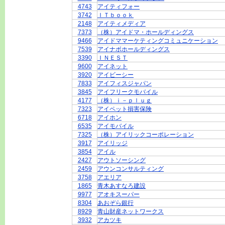
4743
アイティフォー
3742
ＩＴｂｏｏｋ
2148
アイティメディア
7373
（株）アイドマ・ホールディングス
9466
アイドママーケティングコミュニケーション
7539
アイナボホールディングス
3390
ＩＮＥＳＴ
9600
アイネット
3920
アイビーシー
7833
アイフィスジャパン
3845
アイフリークモバイル
4177
（株）ｉ－ｐｌｕｇ
7323
アイペット損害保険
6718
アイホン
6535
アイモバイル
7325
（株）アイリックコーポレーション
3917
アイリッジ
3854
アイル
2427
アウトソーシング
2459
アウンコンサルティング
3758
アエリア
1865
青木あすなろ建設
9977
アオキスーパー
8304
あおぞら銀行
8929
青山財産ネットワークス
3932
アカツキ