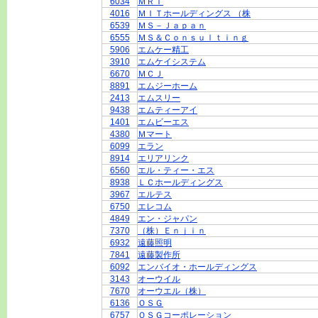
6034
ＭＲＴ
4016
ＭＩＴホールディングス （株
6539
ＭＳ－Ｊａｐａｎ
6555
ＭＳ＆Ｃｏｎｓｕｌｔｉｎｇ
5906
エムケー精工
3910
エムケイシステム
6670
ＭＣＪ
8891
エムジーホーム
2413
エムスリー
9438
エムティーアイ
1401
エムビーエス
4380
Ｍマート
6099
エラン
8914
エリアリンク
6560
エル・ティー・エス
8938
ＬＣホールディングス
3967
エルテス
6750
エレコム
4849
エン・ジャパン
7370
（株）Ｅｎｊｉｎ
6932
遠藤照明
7841
遠藤製作所
6092
エンバイオ・ホールディングス
3143
オーウイル
7670
オーウエル（株）
6136
ＯＳＧ
6757
ＯＳＧコーポレーション