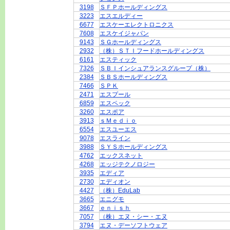
3198
ＳＦＰホールディングス
3223
エスエルディー
6677
エスケーエレクトロニクス
7608
エスケイジャパン
9143
ＳＧホールディングス
2932
（株）ＳＴＩフードホールディングス
6161
エスティック
7326
ＳＢＩインシュアランスグループ（株）
2384
ＳＢＳホールディングス
7466
ＳＰＫ
2471
エスプール
6859
エスペック
3260
エスポア
3913
ｓＭｅｄｉｏ
6554
エスユーエス
9078
エスライン
3988
ＳＹＳホールディングス
4762
エックスネット
4268
エッジテクノロジー
3935
エディア
2730
エディオン
4427
（株）EduLab
3665
エニグモ
3667
ｅｎｉｓｈ
7057
（株）エヌ・シー・エヌ
3794
エヌ・デーソフトウェア