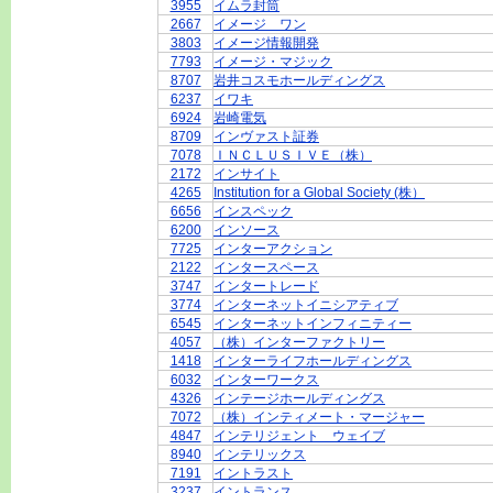
3955
イムラ封筒
2667
イメージ ワン
3803
イメージ情報開発
7793
イメージ・マジック
8707
岩井コスモホールディングス
6237
イワキ
6924
岩崎電気
8709
インヴァスト証券
7078
ＩＮＣＬＵＳＩＶＥ（株）
2172
インサイト
4265
Institution for a Global Society (株）
6656
インスペック
6200
インソース
7725
インターアクション
2122
インタースペース
3747
インタートレード
3774
インターネットイニシアティブ
6545
インターネットインフィニティー
4057
（株）インターファクトリー
1418
インターライフホールディングス
6032
インターワークス
4326
インテージホールディングス
7072
（株）インティメート・マージャー
4847
インテリジェント ウェイブ
8940
インテリックス
7191
イントラスト
3237
イントランス