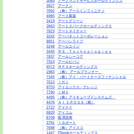
3085
アークランドサービスホールディングス
3927
アークン
7692
（株）アースインフィニティ
4985
アース製薬
3419
アートグリーン
3663
アートスパークホールディングス
7823
アートネイチャー
3242
アーバネットコーポレーション
8851
アーバンライフ
3248
アールエイジ
3445
ＲＳ Ｔｅｃｈｎｏｌｏｇｉｅｓ
7837
アールシーコア
7523
アールビバン
6572
ＲＰＡホールディングス
2983
（株） アールプランナー
7345
（株）アイ・パートナーズフィナンシャル
7013
ＩＨＩ
9753
アイエックス・ナレッジ
7760
ＩＭＶ
4495
（株）アイキューブドシステムズ
4476
ＡＩ ＣＲＯＳＳ（株）
2722
アイケイ
6820
アイコム
8708
藍澤證券
3791
ＩＧポート
7698
（株）アイスコ
1447
ITbookホールディングス