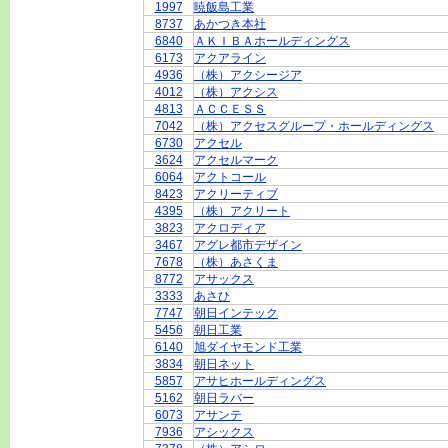
1997
暁飯島工業
8737
あかつき本社
6840
ＡＫＩＢＡホールディングス
6173
アクアライン
4936
（株）アクシージア
4012
（株）アクシス
4813
ＡＣＣＥＳＳ
7042
（株）アクセスグループ・ホールディングス
6730
アクセル
3624
アクセルマーク
6064
アクトコール
8423
アクリーティブ
4395
（株）アクリート
3823
アクロディア
3467
アグレ都市デザイン
7678
（株）あさくま
8772
アサックス
3333
あさひ
7747
朝日インテック
5456
朝日工業
6140
旭ダイヤモンド工業
3834
朝日ネット
5857
アサヒホールディングス
5162
朝日ラバー
6073
アサンテ
7936
アシックス