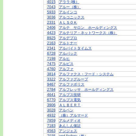
4015
アララ (株）
7043
アルー（株）
5933
アルインコ
3036
アルコニックス
2331
ＡＬＳＯＫ
2406
アルテ サロン ホールディングス
4423
アルテリア・ネットワークス（株）
8925
アルデプロ
2163
アルトナー
2341
アルバイトタイムス
6728
アルバック
7198
アルヒ
7475
アルビス
4760
アルファ
3814
アルファクス・フード・システム
3322
アルファグループ
9467
アルファポリス
2784
アルフレッサ ホールディングス
4641
アルプス技研
6770
アルプス電気
3906
ＡＬＢＥＲＴ
3028
アルペン
4932
（株）アルマード
7859
アルメディオ
7183
あんしん保証
4563
アンジェス