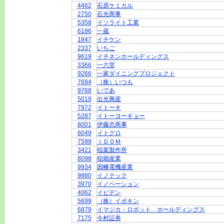
4462
石原ケミカル
2750
石光商事
5358
イソライト工業
6186
一蔵
1847
イチケン
2337
いちご
9619
イチネンホールディングス
3366
一六堂
9266
一家ダイニングプロジェクト
7694
（株）いつも
9768
いであ
5019
出光興産
7972
イトーキ
5287
イトーヨーギョー
8001
伊藤忠商事
6049
イトクロ
7599
ＩＤＯＭ
3421
稲葉製作所
8098
稲畑産業
9934
因幡電機産業
9880
イノテック
3970
イノベーション
4062
イビデン
5699
（株）イボキン
6879
イマジカ・ロボット ホールディングス
7175
今村証券