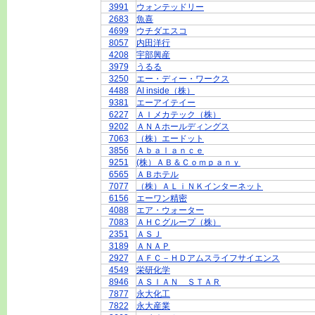
3991
ウォンテッドリー
2683
魚喜
4699
ウチダエスコ
8057
内田洋行
4208
宇部興産
3979
うるる
3250
エー・ディー・ワークス
4488
AI inside（株）
9381
エーアイテイー
6227
ＡＩメカテック（株）
9202
ＡＮＡホールディングス
7063
（株）エードット
3856
Ａｂａｌａｎｃｅ
9251
(株）ＡＢ＆Ｃｏｍｐａｎｙ
6565
ＡＢホテル
7077
（株）ＡＬｉＮＫインターネット
6156
エーワン精密
4088
エア・ウォーター
7083
ＡＨＣグループ（株）
2351
ＡＳＪ
3189
ＡＮＡＰ
2927
ＡＦＣ－ＨＤアムスライフサイエンス
4549
栄研化学
8946
ＡＳＩＡＮ ＳＴＡＲ
7877
永大化工
7822
永大産業