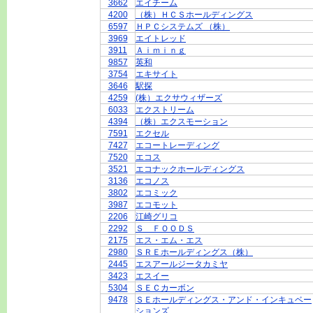
3662
エイチーム
4200
（株）ＨＣＳホールディングス
6597
ＨＰＣシステムズ （株）
3969
エイトレッド
3911
Ａｉｍｉｎｇ
9857
英和
3754
エキサイト
3646
駅探
4259
(株）エクサウィザーズ
6033
エクストリーム
4394
（株）エクスモーション
7591
エクセル
7427
エコートレーディング
7520
エコス
3521
エコナックホールディングス
3136
エコノス
3802
エコミック
3987
エコモット
2206
江崎グリコ
2292
Ｓ ＦＯＯＤＳ
2175
エス・エム・エス
2980
ＳＲＥホールディングス（株）
2445
エスアールジータカミヤ
3423
エスイー
5304
ＳＥＣカーボン
9478
ＳＥホールディングス・アンド・インキュベー
ションズ