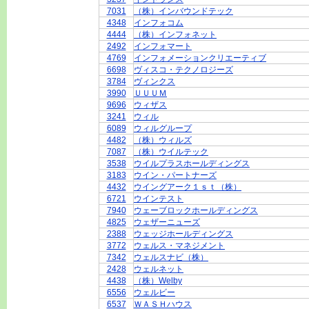
7031
（株）インバウンドテック
4348
インフォコム
4444
（株）インフォネット
2492
インフォマート
4769
インフォメーションクリエーティブ
6698
ヴィスコ・テクノロジーズ
3784
ヴィンクス
3990
ＵＵＵＭ
9696
ウィザス
3241
ウィル
6089
ウィルグループ
4482
（株）ウィルズ
7087
（株）ウイルテック
3538
ウイルプラスホールディングス
3183
ウイン・パートナーズ
4432
ウイングアーク１ｓｔ（株）
6721
ウインテスト
7940
ウェーブロックホールディングス
4825
ウェザーニューズ
2388
ウェッジホールディングス
3772
ウェルス・マネジメント
7342
ウェルスナビ（株）
2428
ウェルネット
4438
（株）Welby
6556
ウェルビー
6537
ＷＡＳＨハウス