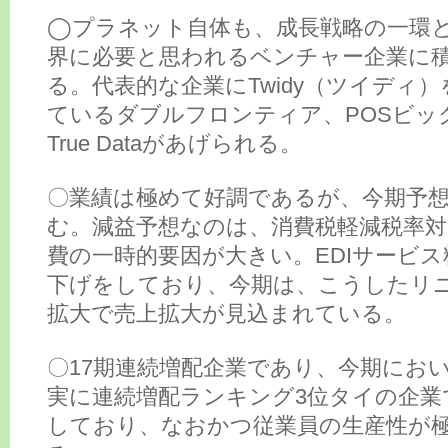
◯プラネット自体も、成長戦略の一環
界に必要と思われるベンチャー企業に
る。代表的な企業にTwidy（ツイディ
ているダブルフロンティア、POSビッ
True Dataがあげられる。
〇業績は極めて好調であるが、今期予
む。減益予想なのは、消費税軽減税率
費の一時的要因が大きい。EDIサービ
下げをしており、今期は、こうしたリ
拡大で売上拡大が見込まれている。
〇17期連続増配企業であり、今期にお
実に連続増配ランキング3位タイの企業
しており、なおかつ従業員の生産性が