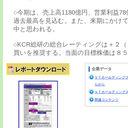
○今期は、売上高1180億円、営業利益7
過去最高を見込む。また、来期にかけ
中と思われる。
○KCR総研の総合レーティングは＋２
買いを推奨する。当面の目標株価は８
企業データ
ＶＴホールディングス
らから
ＶＴホールディングス
関連コンテンツ