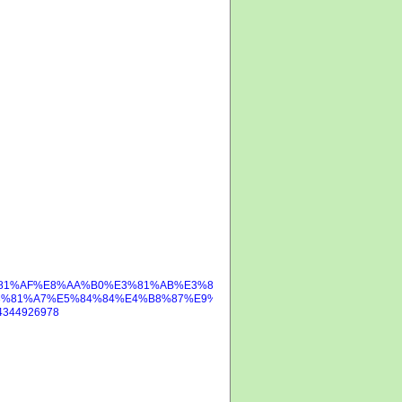
6%E3%81%AF%E8%AA%B0%E3%81%AB%E3%81%A7%E3%82%82%E7%AF%89%E
%81%A7%E5%84%84%E4%B8%87%E9%95%B7%E8%80%85%E3%81%AB%
344926978