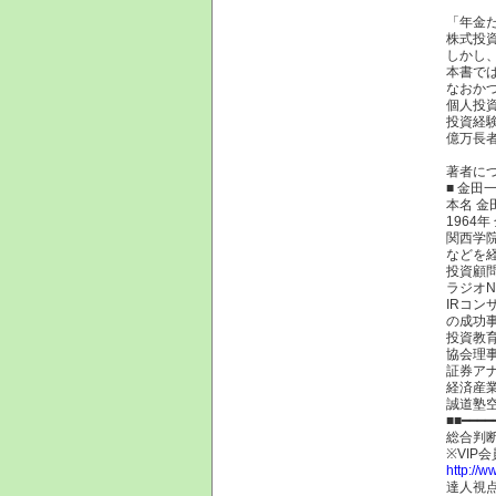
「年金だ
株式投
しかし
本書で
なおか
個人投
投資経
億万長
著者に
■ 金田
本名 金
1964
関西学
などを経
投資顧
ラジオN
IRコ
の成功
投資教
協会理
証券アナ
経済産業
誠道塾
■■━━━━
総合判
※VIP
http://w
達人視点