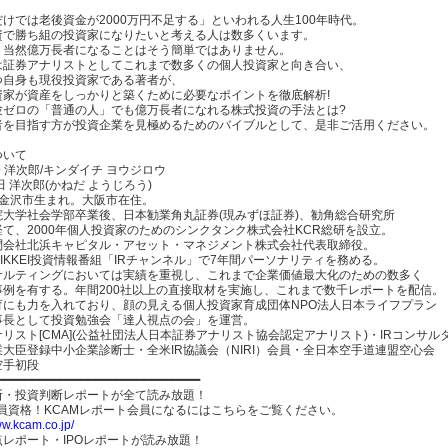
けでは老後資金が2000万円不足する」といわれる人生100年時代。
資で勝ち組の投資家になりたいと考える人は数多くいます。
、当然億万長者になることはそう簡単ではありません。
は証券アナリストとしてこれまで数多くの個人投資家と向き合い、
つ自身も現役投資家である著者が、
資家が資産をしっかりと築くために必要なポイントを徹底解析!
験ゼロの「普通の人」でも億万長者になれる株式投資の手法とは?
者を目指す方が投資企業を見極めるためのバイブルとして、是非ご活用ください。
ついて
一 洋次郎/キンダイチ ヨウジロウ
田 洋次郎(かねだ ようじろう)
年 金沢市生まれ。大阪市在住。
院大学社会学部卒業後、日本勧業角丸証券(現みずほ証券)、勧角総合研究所
て、2000年個人投資家のためのシンクタンク株式会社KCR総研を設立。
問会社北浜キャピタル・アセット・マネジメント株式会社代表取締役。
IKKEI投資情報番組「IRチャンネル」で7年間パーソナリティを務める。
ンサルティングにおいては実績を重視し、これまで企業価値最大化のための数多く
事例を有する。年間200社以上の直接取材を実施し、これまで数千レポートを配信。
育にも力を入れており、顔の見える個人投資家育成団体NPO法人日本ライフプラン
事長として投資勉強会「達人視点の会」を運営。
リスト[CMA](公益社団法人日本証券アナリスト協会認定アナリスト)・IRコンサル
大臣登録中小企業診断士・全米IR協議会（NIRI）会員・全日本空手道連盟空心会
空手初段
━━━━━━━━━━━━━━━━━━━━━━━━━━━━━
断・投資判断レポートが全て読み放題！
会員資格！KCAMレポート会員になるにはこちらをご覧ください。
ww.kcam.co.jp/
レポート・IPOレポートが読み放題！