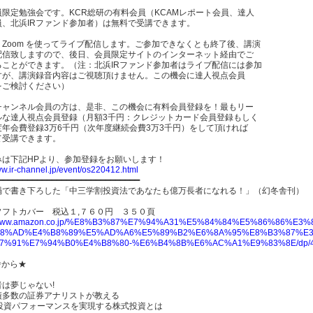
員限定勉強会です。KCR総研の有料会員（KCAMレポート会員、達人
員、北浜IRファンド参加者）は無料で受講できます。
Zoom を使ってライブ配信します。ご参加できなくとも終了後、講演
配信致しますので、後日、会員限定サイトのインターネット経由でご
ることができます。（注：北浜IRファンド参加者はライブ配信には参加
すが、講演録音内容はご視聴頂けません。この機会に達人視点会員
をご検討ください）
Rチャンネル会員の方は、是非、この機会に有料会員登録を！最もリー
ルな達人視点会員登録（月額3千円：クレジットカード会員登録もしく
度年会費登録3万6千円（次年度継続会費3万3千円）をして頂ければ
て受講できます。
みは下記HPより、参加登録をお願いします！
ww.ir-channel.jp/event/os220412.html
━━━━━━━━━━━━━━━━━━━━━━━━━━━━━━
禍で書き下ろした「中三学割投資法であなたも億万長者になれる！」（幻冬舎刊）
ソフトカバー 税込１,７６０円 ３５０頁
://www.amazon.co.jp/%E8%B3%87%E7%94%A31%E5%84%84%E5%86%8
8%AD%E4%B8%89%E5%AD%A6%E5%89%B2%E6%8A%95%E8%B3%87%E3
7%91%E7%94%B0%E4%B8%80-%E6%B4%8B%E6%AC%A1%E9%83%8E/dp/4
舎から★
は夢じゃない!
績多数の証券アナリストが教える
の投資パフォーマンスを実現する株式投資とは