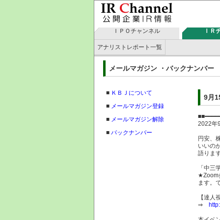
ＩＰＯチャンネル
ＩＲ
アナリストレポート一覧
メールマガジン ・バックナン
■
ＫＢＪについて
9月
■
メールマガジン登録
K
■■━━━━
■
メールマガジン解除
2022
■
バックナンバー
円安、
いいの
語りま
「中三
★Zo
ます。
【達人視
⇒
http
本イベ