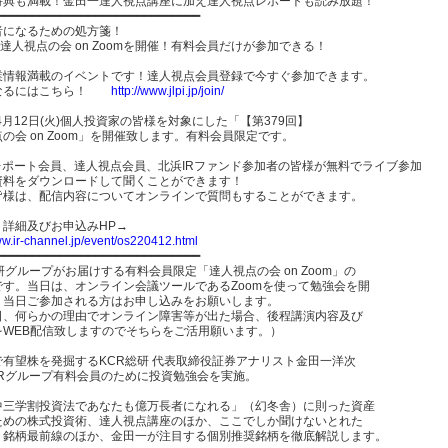
特典も満載！金田一達人視点講座に加え達人視点レポートも読み放題！
━━━━━━━━━━━━━━━━━━━━━━━━━━━━━━
者になるための処方箋！
回達人視点の会 on Zoomを開催！有料会員だけが参加できる！
業情報満載のイベントです！達人視点会員登録で今すぐ参加できます。
なるにはこちら！
http://www.jlpi.jp/join/
年4月12日(火)個人投資家の皆様を対象にした「【第379回】
の会 on Zoom」を開催致します。有料会員限定です。
Mレポート会員、達人視点会員、北浜IRファンド参加者の皆様が無料でライブ参加
資料をダウンロードして聞くことができます！
皆様は、配信内容についてオンラインで質問もすることができます。
ト詳細及びお申込みHP→
ww.ir-channel.jp/event/os220412.html
━━━━━━━━━━━━━━━━━━━━━━━━━━━━━
研グループがお届けする有料会員限定「達人視点の会 on Zoom」の
です。当日は、オンライン会議ツールであるZoomを使って勉強会を開
。当日ご参加される方はお申し込みをお願いします。
日、何らかの理由でオンライン障害等が出た場合、後程講演内容及び
をWEB配信致しますのでそちらをご活用願います。）
で有望株を発掘するKCR総研 代表取締役証券アナリスト金田一洋次
CRグループ有料会員のために投資勉強会を実施。
中三学割投資法であなたも億万長者になれる」（幻冬舎）に則った資産
ための株式投資術、達人視点講座のほか、ここでしか聞けないとれた
、銘柄最前線のほか、金田一が注目する個別推奨銘柄を徹底解説します。