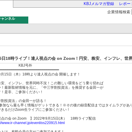
KBJメルマガ登録
レポー
企業情報検索
チャンネル
バー
15日18時ライブ！達人視点の会 on Zoom！円安、株安、インフレ、
BJ号外
━━━━━━━━━━━━━━━━━━━━━━━━━━━━━
年9月15日（木）18時より達人視点の会 開催します！
株安、インフレ、世界同時不況！この難しい環境をどう乗り切れば
か！最新取材情報を元に、「中三学割投資法」を推奨する金田一が
す！是非、ご参加ください！
学割投資法」の金田一が語る！
om参加なら最も早く情報がゲットできる！※その後の録音配信まではタイムラグがあ
できるだけZoom生ライブにご参加ください！
点の会 on Zoom 】2022年9月15日(木） 18時ライブ配信
://www.ir-channel.jp/event/os220915.html
ントは、有料会員の方がご参加できます！