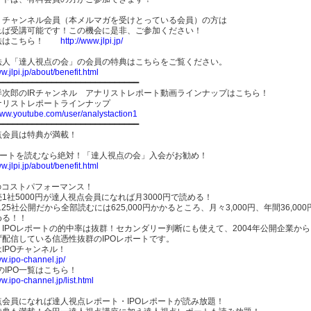
Ｒチャンネル会員（本メルマガを受けとっている会員）の方は
れば受講可能です！この機会に是非、ご参加ください！
法はこちら！
http://www.jlpi.jp/
O法人「達人視点の会」の会員の特典はこちらをご覧ください。
ww.jlpi.jp/about/benefit.html
━━━━━━━━━━━━━━━━━━━━━━━━━━━━━
洋次郎のIRチャンネル アナリストレポート動画ラインナップはこちら！
ナリストレポートラインナップ
/www.youtube.com/user/analystaction1
━━━━━━━━━━━━━━━━━━━━━━━━━━━━━
点会員は特典が満載！
レポートを読むなら絶対！「達人視点の会」入会がお勧め！
ww.jlpi.jp/about/benefit.html
のコストパフォーマンス！
1社5000円が達人視点会員になれば月3000円で読める！
は125社公開だから全部読むには625,000円かかるところ、月々3,000円、年間36,000
める！！
IPOレポートの的中率は抜群！セカンダリー判断にも使えて、2004年公開企業から
ず配信している信憑性抜群のIPOレポートです。
IPOチャンネル！
ww.ipo-channel.jp/
年のIPO一覧はこちら！
ww.ipo-channel.jp/list.html
点会員になれば達人視点レポート・IPOレポートが読み放題！