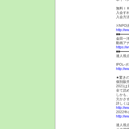
無料Ｉ
入会す
入会方
※NP
http://w
■■━━━━
金田一
動画ア
https:/
■■━━━━
達人視
IPO
http://w
★驚き
個別販売
2021
全て読
しかも、
欠かさ
詳しくは
http://w
2022
http://w
達人視