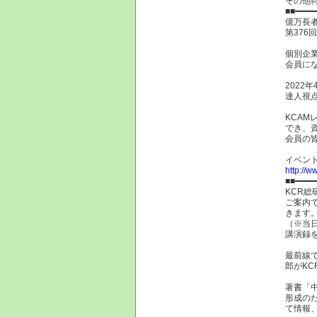
その他
■■━━━
億万長
第376
個別企
会員に
2022
達人視点
KCA
でき、
会員の
イベン
http://w
■■━━━━
KCR総
ご案内
きます
（※当
講演録
最前線
郎がK
著書「
形成の
て情報