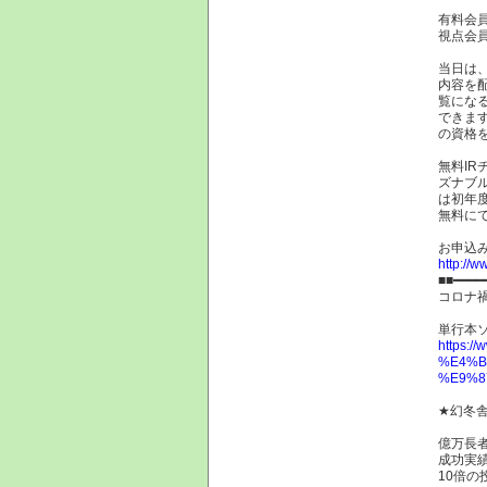
有料会
視点会
当日は、
内容を
覧にな
できま
の資格
無料I
ズナブ
は初年
無料に
お申込
http://w
■■━━━
コロナ
単行本
https
%E4%B
%E9%8
★幻冬
億万長者
成功実
10倍