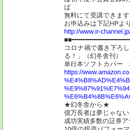
ば
無料にて受講できます
お申込みは下記HPよ
http://www.ir-channel.
■■━━━━━━━━━━━━━
コロナ禍で書き下ろし
る！」（幻冬舎刊）
単行本ソフトカバー 
https://www.ama
%E4%B8%AD%E4%B
%E9%87%91%E7%94
%E6%B4%8B%E6%AC%
★幻冬舎から★
億万長者は夢じゃない
成功実績多数の証券ア
10倍の投資パフォー