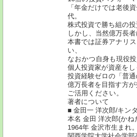
「年金だけでは老後資金
代。
株式投資で勝ち組の投
しかし、当然億万長者
本書では証券アナリス
い、
なおかつ自身も現役投
個人投資家が資産をし
投資経験ゼロの「普通
億万長者を目指す方が
ご活用ください。
著者について
■ 金田一 洋次郎/キ
本名 金田 洋次郎(かね
1964年 金沢市生ま
関西学院大学社会学部