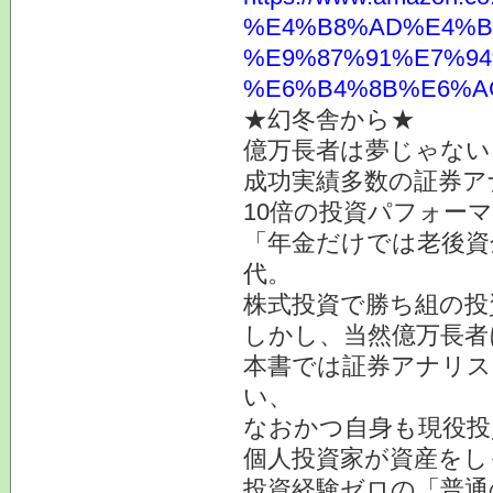
%E4%B8%AD%E4%B
%E9%87%91%E7%94
%E6%B4%8B%E6%AC%
★幻冬舎から★
億万長者は夢じゃない
成功実績多数の証券ア
10倍の投資パフォー
「年金だけでは老後資金
代。
株式投資で勝ち組の投
しかし、当然億万長者
本書では証券アナリス
い、
なおかつ自身も現役投
個人投資家が資産をし
投資経験ゼロの「普通