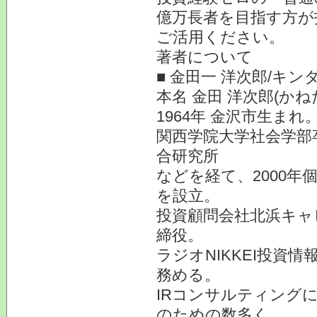
億万長者を目指す方が
ご活用ください。
著者について
■ 金田一 洋次郎/キ
本名 金田 洋次郎(かね
1964年 金沢市生ま
関西学院大学社会学部
合研究所
などを経て、2000
を設立。
投資顧問会社北浜キャ
締役。
ラジオNIKKEI投資
務める。
IRコンサルティング
のための数多く