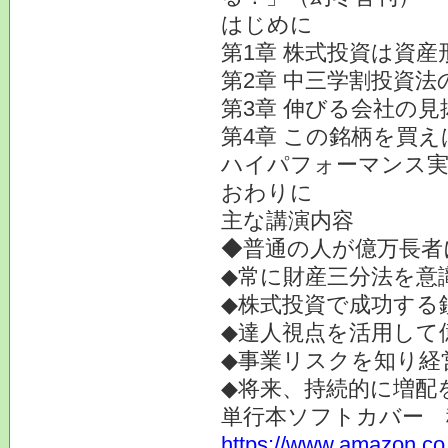
はじめに
第1章 株式投資は資
第2章 中三学割投資法
第3章 伸びる会社の見
第4章 この銘柄を買え
ハイパフォーマンス実
おわりに
主な講演内容
◆普通の人が億万長者
◆常に財産三分法を意
◆株式投資で成功する
◆達人視点を活用して
◆事業リスクを知り経
◆将来、持続的に増配
単行本ソフトカバー 
https://www.ama