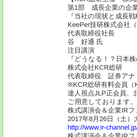
第1部 成長企業の企業
『当社の現状と成長戦
KeePer技研株式会社（
代表取締役社長
谷 好通 氏
注目講演
『どうなる！？日本株
株式会社KCR総研
代表取締役 証券ア
※KCR総研有料会員（
達人視点JLP正会員、
ご用意しております。
株式講演会＆企業IRフ
2017年8月26日（土
http://www.ir-channel.j
株式講演会＆企業IRフ