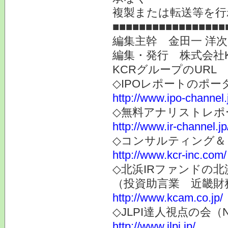
複製または転送等を行
■■■■■■■■■■■■■■■■■
編集主幹 金田一 洋
編集・発行 株式会社
KCRグループのURL
◇IPOレポートのポー
http://www.ipo-channel.
◇無料アナリストレポ
http://www.ir-channel.jp
◇コンサルティング＆
http://www.kcr-inc.com/
◇北浜IRファンドの北
（投資助言業 近畿財
http://www.kcam.co.jp/
◇JLPI達人視点の会
http://www.jlpi.jp/