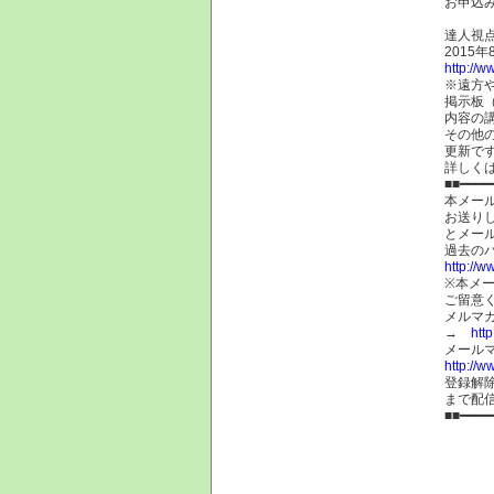
お申込
達人視点
2015
http://w
※遠方
掲示板
内容の
その他
更新で
詳し
■■━━━━
本メー
お送り
とメー
過去の
http://
※本メ
ご留意
メルマ
→
htt
メール
http://w
登録解
まで配
■■━━━━