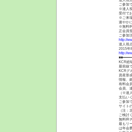
ご参加
※達人視
受付でお
※ご来
速やか
※無料I
正会員
ご参加
http://ww
達人視
2015
http://w
■■━━━━
KCR
最前線
KCR
資産形
情報、
有料会員
会員、
（※達
支払いく
ご参加
サイト
（注：
ご検討
無料I
最もリ
は年会