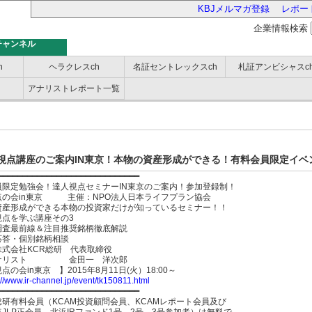
KBJメルマガ登録
レポー
企業情報検索
チャンネル
h
ヘラクレスch
名証セントレックスch
札証アンビシャスc
アナリストレポート一覧
バー
視点講座のご案内IN東京！本物の資産形成ができる！有料会員限定イベン
━━━━━━━━━━━━━━━━━━━━━━━━━━━━━
員限定勉強会！達人視点セミナーIN東京のご案内！参加登録制！
点の会in東京 主催：NPO法人日本ライフプラン協会
資産形成ができる本物の投資家だけが知っているセミナー！！
視点を学ぶ講座その3
調査最前線＆注目推奨銘柄徹底解説
応答・個別銘柄相談
株式会社KCR総研 代表取締役
アナリスト 金田一 洋次郎
点の会in東京 】2015年8月11日(火）18:00～
://www.ir-channel.jp/event/tk150811.html
━━━━━━━━━━━━━━━━━━━━━━━━━━━━━
総研有料会員（KCAM投資顧問会員、KCAMレポート会員及び
JLP正会員、北浜IRファンド1号、2号、3号参加者）は無料で