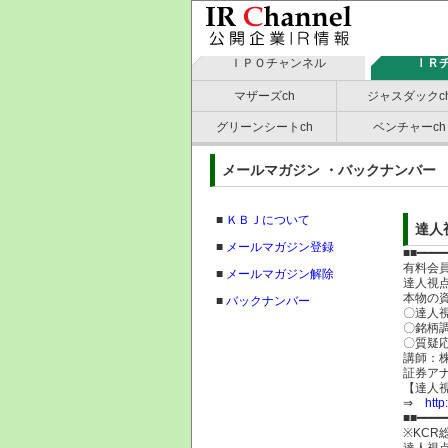
ＩＰＯチャンネル
ＩＲ
マザーズch
ジャスダックc
グリーンシートch
ベンチャーch
メールマガジン ・バックナン
■
ＫＢＪについて
達人
■
メールマガジン登録
■■━━━━
有料会
■
メールマガジン解除
達人視
本物の
■
バックナンバー
〇達人
〇銘柄
〇質疑
講師：
証券
【達人視
⇒
http
■■━━━━
※KCR
達人視点