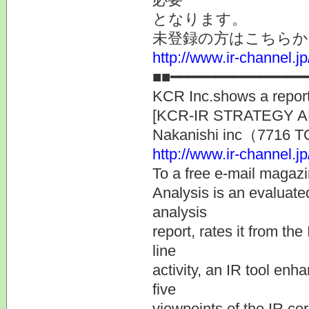
となります。
未登録の方はこちらか
http://www.ir-channel.
■■━━━━━━━━━━━━━━━
KCR Inc.shows a report
[KCR-IR STRATEGY
Nakanishi inc（7716
http://www.ir-channel.j
To a free e-mail maga
Analysis is an evaluate
analysis
report, rates it from th
line
activity, an IR tool en
five
viewpoints of the IR cor