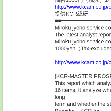
http://www.kcam.co.jp/c
提供KCR総研
■■━━━━━━━━━━━━━━━
Miroku jyoho service
The latest analyst repo
Miroku jyoho servic
1000yen（Tax-exclud
http://www.kcam.co.jp/c
[KCR-MASTER PROS
This report which analy
16 items, It analyze w
long
term and whether the st
Provider KCR Inc.