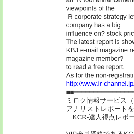
viewpoints of the
IR corporate strategy le
company has a big
influence on? stock pri
The latest report is sho
KBJ e-mail magazine reg
magazine member?
to read a free report.
As for the non-registrat
http://www.ir-channel.
■■━━━━━━━━━━━━━━━
ミロク情報サービス（
アナリストレポート
「KCR-達人視点レ
VIP会員資格であるK