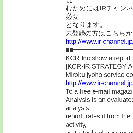
むためにはIRチャン
必要
となります。
未登録の方はこちらか
http://www.ir-channel.
■■━━━━━━━━━━━━━━━
KCR Inc.show a report 
[KCR-IR STRATEGY
Miroku jyoho servic
http://www.ir-channel.j
To a free e-mail maga
Analysis is an evaluate
analysis
report, rates it from th
activity,
an IR tool enhancement