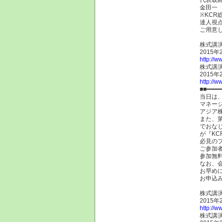
金田一
※KCR
達人視点
ご用意
株式講演
2015
http://w
株式講演
2015
http://w
■■━━━━
当日は
マネー
アジア
また、
でおな
が『K
必見の
ご参加
参加無
なお、
お早め
お申込
株式講演
2015
http://w
株式講演