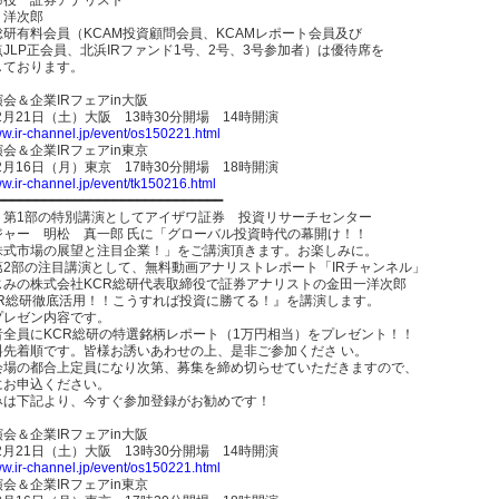
 洋次郎
総研有料会員（KCAM投資顧問会員、KCAMレポート会員及び
JLP正会員、北浜IRファンド1号、2号、3号参加者）は優待席を
しております。
会＆企業IRフェアin大阪
年2月21日（土）大阪 13時30分開場 14時開演
ww.ir-channel.jp/event/os150221.html
会＆企業IRフェアin東京
年2月16日（月）東京 17時30分開場 18時開演
ww.ir-channel.jp/event/tk150216.html
━━━━━━━━━━━━━━━━━━━━━━━━━━━━━
、第1部の特別講演としてアイザワ証券 投資リサーチセンター
ジャー 明松 真一郎 氏に「グローバル投資時代の幕開け！！
株式市場の展望と注目企業！」をご講演頂きます。お楽しみに。
第2部の注目講演として、無料動画アナリストレポート「IRチャンネル」
じみの株式会社KCR総研代表取締役で証券アナリストの金田一洋次郎
CR総研徹底活用！！こうすれば投資に勝てる！』を講演します。
プレゼン内容です。
者全員にKCR総研の特選銘柄レポート（1万円相当）をプレゼント！！
料先着順です。皆様お誘いあわせの上、是非ご参加くださ い。
会場の都合上定員になり次第、募集を締め切らせていただきますので、
にお申込ください。
みは下記より、今すぐ参加登録がお勧めです！
会＆企業IRフェアin大阪
年2月21日（土）大阪 13時30分開場 14時開演
ww.ir-channel.jp/event/os150221.html
会＆企業IRフェアin東京