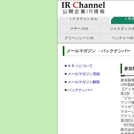
ＩＰＯチャンネル
ＩＲ
マザーズch
ジャスダックc
グリーンシートch
ベンチャーch
メールマガジン ・バックナン
■
ＫＢＪについて
参加
■
メールマガジン登録
■■━━━━
参加募
■
メールマガジン解除
※特選
【アイザ
■
バックナンバー
第1部
『グロ
アジア
アイザ
マネー
アナリ
第2部注
『KCR
株式会社
代表取