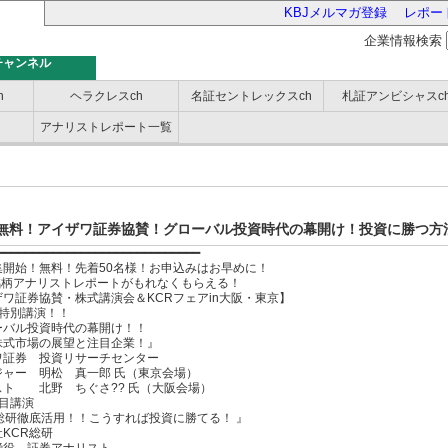
KBJメルマガ登録
レポー
企業情報検索
チャンネル
h
ヘラクレスch
名証セントレックスch
札証アンビシャスc
アナリストレポート一覧
バー
無料！アイザワ証券協賛！グローバル投資時代の幕開け！投資に勝つ方
━━━━━━━━━━━━━━━━━━━━━━━━━━━━━
集開始！無料！先着50名様！お申込みはお早めに！
銘柄アナリストレポートがもれなくもらえる！
ワ証券協賛・株式講演会＆KCRフェアin大阪・東京】
 特別講演！！
ーバル投資時代の幕開け！！
株式市場の展望と注目企業！』
ワ証券 投資リサーチセンター
ジャー 明松 真一郎 氏（東京会場）
スト 北野 ちぐさ?? 氏（大阪会場）
目講演
総研徹底活用！！こうすれば投資に勝てる！ 』
KCR総研
締役 証券アナリスト