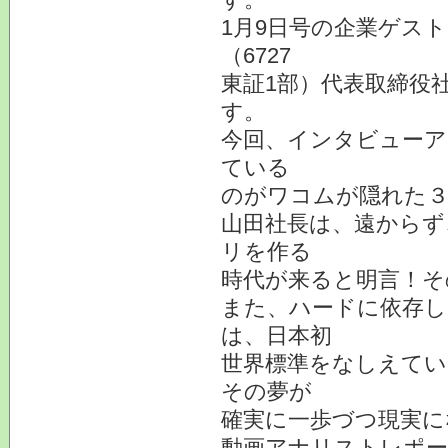
1月9日号の企業ゲス
（6727
東証1部）代表取締役
す。
今回、インタビューア
ている
のがワコムが隠れた
山田社長は、遠からず
リを作る
時代が来ると明言！そ
また、ハードに依存し
は、日本初
世界標準をなしえてい
その夢が
確実に一歩づつ現実に
動画アナリストレポー