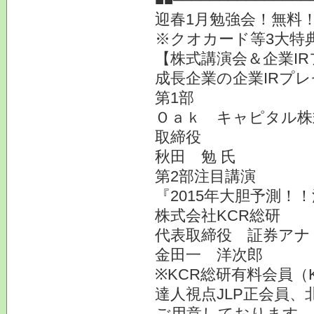
迎春1月勉強会！無料
※クオカード等3大特
【株式講演会＆企業IR
成長企業の企業IRプ
第1部
Ｏａｋ キャピタル株式
取締役
秋田 勉 氏
第2部注目講演
『2015年大胆予測！
株式会社KCR総研
代表取締役 証券アナ
金田一 洋次郎
※KCR総研有料会員（
達人視点JLP正会員、
ご用意しております。