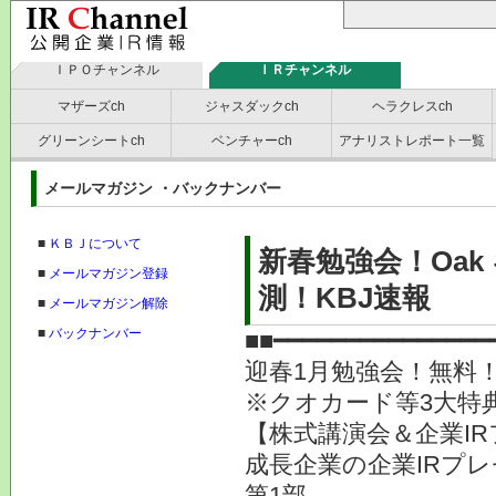
ＩＰＯチャンネル
ＩＲチャンネル
マザーズch
ジャスダックch
ヘラクレスch
グリーンシートch
ベンチャーch
アナリストレポート一覧
メールマガジン ・バックナンバー
■
ＫＢＪについて
新春勉強会！Oak
■
メールマガジン登録
測！KBJ速報
■
メールマガジン解除
■
バックナンバー
■■━━━━━━━━━━━━━━━
迎春1月勉強会！無料
※クオカード等3大特
【株式講演会＆企業IR
成長企業の企業IRプ
第1部