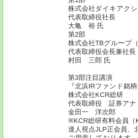
株式会社ダイキアクシス
代表取締役社長
大亀 裕 氏
第2部
株式会社TBグループ（
代表取締役会長兼社長
村田 三郎 氏
第3部注目講演
『北浜IRファンド銘
株式会社KCR総研
代表取締役 証券アナ
金田一 洋次郎
※KCR総研有料会員（
達人視点JLP正会員、
ご用意しております。