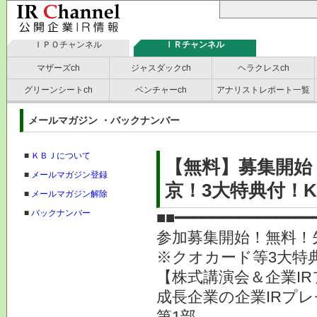
ＩＰＯチャンネル
ＩＲチャンネル
マザーズch
ジャスダックch
ヘラクレスch
グリーンシートch
ベンチャーch
アナリストレポート一覧
メールマガジン ・バックナンバー
■
ＫＢＪについて
【無料】募集開始
■
メールマガジン登録
京！3大特典付！K
■
メールマガジン解除
■
バックナンバー
■■━━━━━━━━━━━━━━━
参加募集開始！無料！
※クオカード等3大特
【株式講演会＆企業IR
成長企業の企業IRプ
第1部