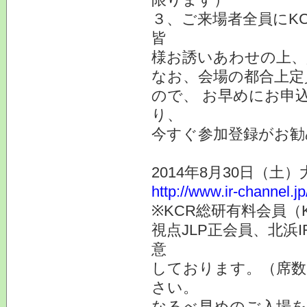
３、ご来場者全員にK
皆
様お誘いあわせの上、
なお、会場の都合上定
ので、 お早めにお申
り、
今すぐ参加登録がお勧
2014年8月30日（土
http://www.ir-channel.j
※KCR総研有料会員（
視点JLP正会員、北浜
意
しております。（席数
さい。
なるべ早めのご入場を