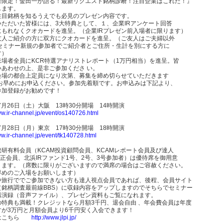
者限定！金田一が語る！最新リクエスト銘柄診断！注目企業はこれだ！』
します。
注目銘柄を知るうえでも必見のプレゼン内容です。
いただいた皆様には、3大特典として、１、企業IRアンケート回答
にもれなくクオカードを進呈。（企業IRプレゼン前入場者に限ります）
友人ご紹介の方に双方にクオカードを進呈。（ご友人はご夫婦以外
Rセミナー新規の参加者でご紹介者とご住所・生計を別にする方に
す）
来場者全員にKCR特選アナリストレポート（1万円相当）を進呈。皆
いあわせの上、是非ご参加くださ い。
会場の都合上定員になり次第、募集を締め切らせていただきます
 お早めにお申込ください。参加先着順です。お申込みは下記より、
参加登録がお勧めです！
年7月26日（土）大阪 13時30分開場 14時開演
ww.ir-channel.jp/event/os140726.html
年7月28日（月）東京 17時30分開場 18時開演
ww.ir-channel.jp/event/tk140728.html
総研有料会員（KCAM投資顧問会員、KCAMレポート会員及び達人
P正会員、北浜IRファンド1号、2号、3号参加者）は優待席を御用意
ります。（席数に限りがございますので満席の場合はご容赦ください。
早めのご入場をお願いします）
や旅行ででご参加できない方も達人視点会員であれば、後程、会員サイト
（銘柄調査最前線BBS）に収録内容をアップしますのでそちらでセミナー
講演録（音声ファイル）、プレゼン資料もご覧になれます。
の特典も満載！クレジットなら月額3千円、退会自由 、年会費会員は年度
すが3万円と月額会員より6千円安く入会できます！
くはこちら
http://www.jlpi.jp/