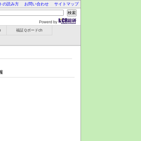
トの読み方
お問い合わせ
サイトマップ
検索
Powerd by
h
福証Ｑボードch
報