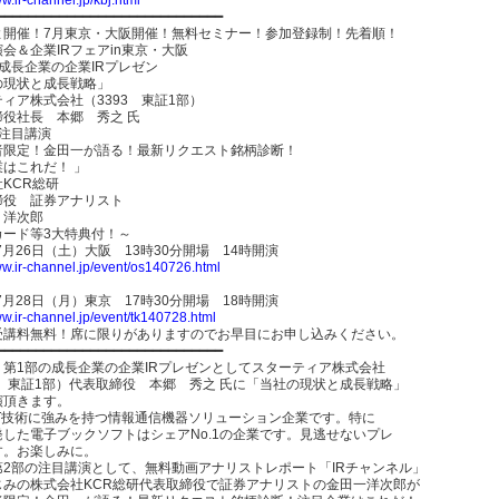
━━━━━━━━━━━━━━━━━━━━━━━━━━━━━
よ開催！7月東京・大阪開催！無料セミナー！参加登録制！先着順！
会＆企業IRフェアin東京・大阪
成長企業の企業IRプレゼン
の現状と成長戦略」
ィア株式会社（3393 東証1部）
締役社長 本郷 秀之 氏
：注目講演
者限定！金田一が語る！最新リクエスト銘柄診断！
はこれだ！ 」
KCR総研
締役 証券アナリスト
 洋次郎
カード等3大特典付！～
年7月26日（土）大阪 13時30分開場 14時開演
ww.ir-channel.jp/event/os140726.html
年7月28日（月）東京 17時30分開場 18時開演
ww.ir-channel.jp/event/tk140728.html
受講料無料！席に限りがありますのでお早目にお申し込みください。
━━━━━━━━━━━━━━━━━━━━━━━━━━━━━
、第1部の成長企業の企業IRプレゼンとしてスターティア株式会社
3 東証1部）代表取締役 本郷 秀之 氏に「当社の現状と成長戦略」
演頂きます。
IT技術に強みを持つ情報通信機器ソリューション企業です。特に
発した電子ブックソフトはシェアNo.1の企業です。見逃せないプレ
す。お楽しみに。
第2部の注目講演として、無料動画アナリストレポート「IRチャンネル」
じみの株式会社KCR総研代表取締役で証券アナリストの金田一洋次郎が