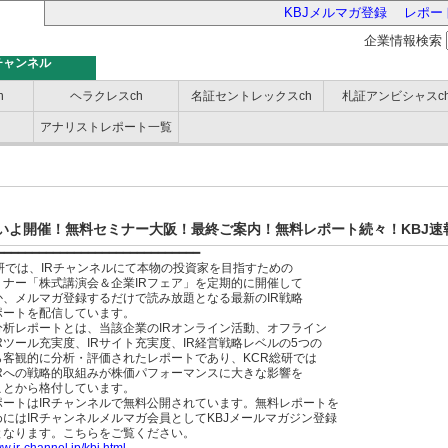
KBJメルマガ登録
レポー
企業情報検索
チャンネル
h
ヘラクレスch
名証セントレックスch
札証アンビシャスc
アナリストレポート一覧
バー
いよ開催！無料セミナー大阪！最終ご案内！無料レポート続々！KBJ速
━━━━━━━━━━━━━━━━━━━━━━━━━━━━━
研では、IRチャンネルにて本物の投資家を目指すための
ミナー「株式講演会＆企業IRフェア」を定期的に開催して
か、メルマガ登録するだけで読み放題となる最新のIR戦略
ポートを配信しています。
分析レポートとは、当該企業のIRオンライン活動、オフライン
Rツール充実度、IRサイト充実度、IR経営戦略レベルの5つの
ら客観的に分析・評価されたレポートであり、KCR総研では
IRへの戦略的取組みが株価パフォーマンスに大きな影響を
ことから格付しています。
ポートはIRチャンネルで無料公開されています。無料レポートを
にはIRチャンネルメルマガ会員としてKBJメールマガジン登録
となります。こちらをご覧ください。
ww.ir-channel.jp/kbj.html