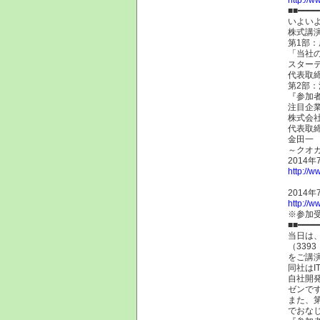
■■━━━━
いよい
株式講演
第1部：
「当社
スターテ
代表取
第2部
『参加
注目企業
株式会社
代表取
金田一
～クオ
2014
http://w
2014
http://w
※参加
■■━━━━
当日は
（339
をご講
同社は
自社開
ゼンで
また、
でおな