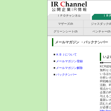
ＩＰＯチャンネル
ＩＲ
マザーズch
ジャスダックc
グリーンシートch
ベンチャーch
メールマガジン ・バックナン
■
ＫＢＪについて
いよ
■
メールマガジン登録
■■━━━━
KCR総
■
メールマガジン解除
無料セ
いるほ
■
バックナンバー
分析レ
IR戦略
活動、I
視点か
企業の
与える
最新レ
読むため
が必要
http://w