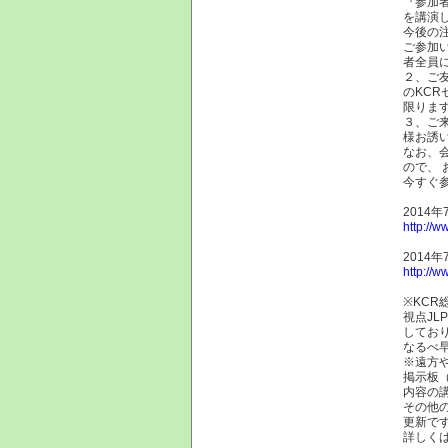
『参加
を講演
今後の
ご参加
者全員
２、ご
のKC
限りま
３、ご
様お誘
なお、
ので、
今すぐ
2014
http://w
2014
http://w
※KCR
視点JL
してお
なるべ
※遠方
掲示板
内容の
その他
更新で
詳し