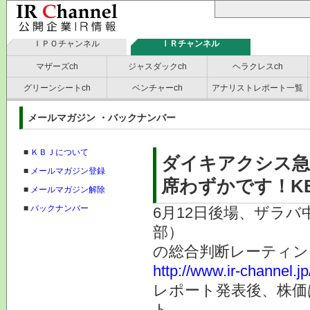
ＩＰＯチャンネル
ＩＲチャンネル
マザーズch
ジャスダックch
ヘラクレスch
グリーンシートch
ベンチャーch
アナリストレポート一覧
メールマガジン ・バックナンバー
■
ＫＢＪについて
ダイキアクシス急
■
メールマガジン登録
席わずかです！K
■
メールマガジン解除
■
バックナンバー
6月12日後場、ザラバ
部）
の総合判断レーティン
http://www.ir-channel.j
レポート発表後、株価
ト