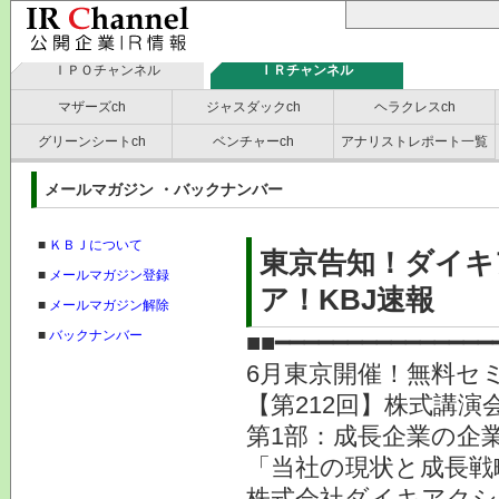
ＩＰＯチャンネル
ＩＲチャンネル
マザーズch
ジャスダックch
ヘラクレスch
グリーンシートch
ベンチャーch
アナリストレポート一覧
メールマガジン ・バックナンバー
■
ＫＢＪについて
東京告知！ダイキ
■
メールマガジン登録
ア！KBJ速報
■
メールマガジン解除
■
バックナンバー
■■━━━━━━━━━━━━━━━
6月東京開催！無料セ
【第212回】株式講演会
第1部：成長企業の企業
「当社の現状と成長戦
株式会社ダイキアクシス