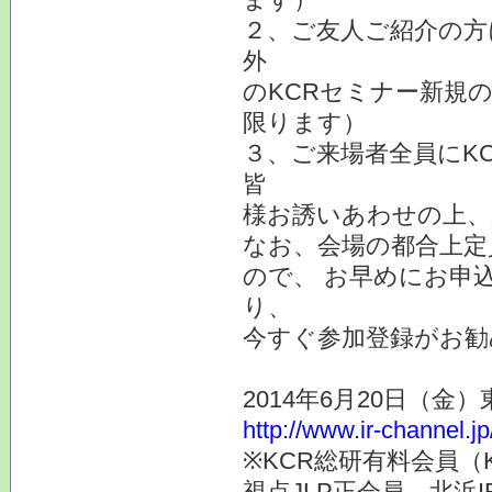
２、ご友人ご紹介の方
外
のKCRセミナー新規
限ります）
３、ご来場者全員にK
皆
様お誘いあわせの上、
なお、会場の都合上定
ので、 お早めにお申
り、
今すぐ参加登録がお勧
2014年6月20日（金
http://www.ir-channel.j
※KCR総研有料会員（
視点JLP正会員、北浜