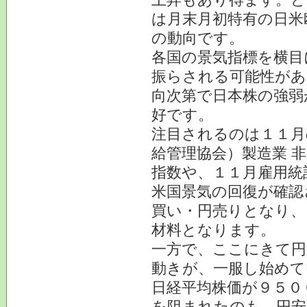
は月末月初特有の日米
の動向です。
各国の景気指標を横目
振らされる可能性があ
向次第で日本株の強弱
好です。
注目されるのは１１月
給管理協会）製造業 
指数や、１１月雇用統
米国景気の回復が確認
買い・円売りとなり、
材料となります。
一方で、ここにきて円
動きが、一服し始めて
日経平均株価が９５０
を阻まれたのも、円安