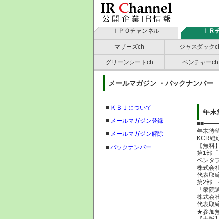
ＩＰＯチャンネル
ＩＲ
マザーズch
ジャスダックc
グリーンシートch
ベンチャーch
メールマガジン ・バックナン
■
ＫＢＪについて
年末
■
メールマガジン登録
■■━━━━
年末待
■
メールマガジン解除
KCR総
【無料
■
バックナンバー
第1部「
ペンタ
株式会社
代表取
第2部
「衆院
株式会社
代表取
★参加
【大阪