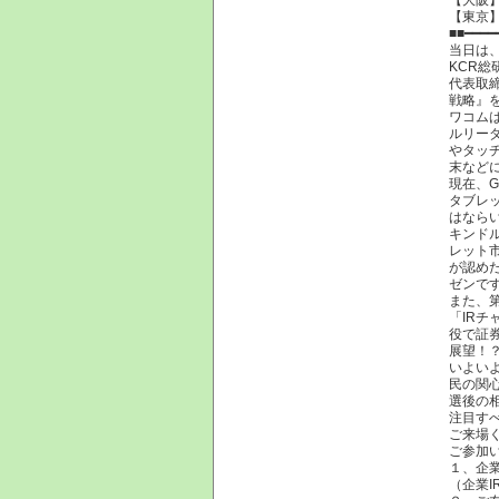
【東京
■■━━━━
当日は、
KCR総
代表取
戦略』
ワコム
ルリー
やタッ
末など
現在、G
タブレ
はなら
キンド
レット
が認めた
ゼンで
また、
「IRチ
役で証
展望！
いよい
民の関
選後の
注目す
ご来場
ご参加
１、企
（企業