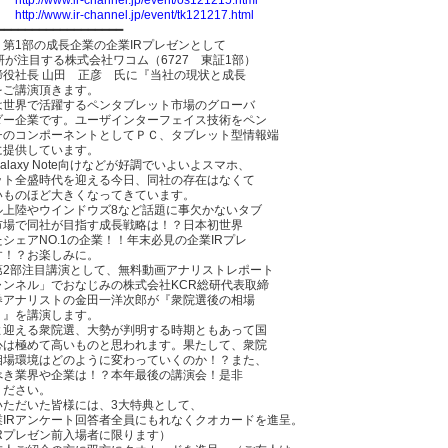
】
http://www.ir-channel.jp/event/tk121217.html
━━━━━━━━━━━━━━━━━━
第1部の成長企業の企業IRプレゼンとして
研が注目する株式会社ワコム（6727 東証1部）
締役社長 山田 正彦 氏に『当社の現状と成長
をご講演頂きます。
は世界で活躍するペンタブレット市場のグローバ
ダー企業です。ユーザインターフェイス技術をペン
チのコンポーネントとしてＰＣ、タブレット型情報端
に提供しています。
alaxy Note向けなどが好調でいよいよスマホ、
ット全盛時代を迎える今日、同社の存在はなくて
いものほど大きくなってきています。
ル上陸やウインドウズ8など話題に事欠かないタブ
市場で同社が目指す成長戦略は！？日本初世界
シェアNO.1の企業！！年末必見の企業IRプレ
す！？お楽しみに。
第2部注目講演として、無料動画アナリストレポート
ャンネル」でおなじみの株式会社KCR総研代表取締
券アナリストの金田一洋次郎が『衆院選後の相場
？』を講演します。
よ迎える衆院選、大勢が判明する時期ともあって国
心は極めて高いものと思われます。果たして、衆院
相場環境はどのように変わっていくのか！？また、
べき業界や企業は！？本年最後の講演会！是非
ください。
いただいた皆様には、3大特典として、
業IRアンケート回答者全員にもれなくクオカードを進呈。
IRプレゼン前入場者に限ります）