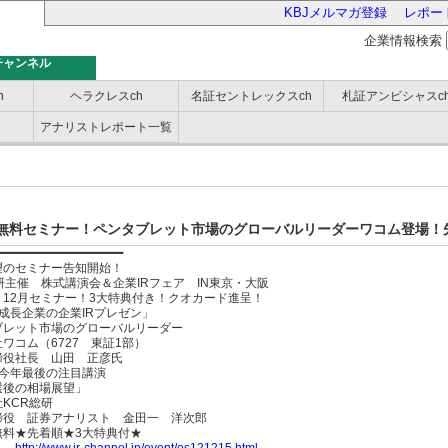
KBJメルマガ登録
レポー
企業情報検索
チャンネル
h
ヘラクレスch
名証セントレックスch
札証アンビシャスc
アナリストレポート一覧
バー
無料セミナー！ペンタブレット市場のグローバルリーダーワコム登場！先
━━━━━━━━━━━━━━━━━━
望のセミナー告知開始！
研主催 株式講演会＆企業IRフェア IN東京・大阪
】12月セミナー！3大特典付き！クオカード進呈！
成長企業の企業IRプレゼン」
ブレット市場のグローバルリーダー
ワコム（6727 東証1部）
締役社長 山田 正彦氏
 今年最後の注目講演
選後の相場展望」
KCR総研
締役 証券アナリスト 金田一 洋次郎
無料★先着順★3大特典付★
】
http://www.ir-channel.jp/event/os121215.html