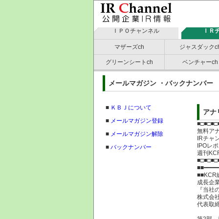
ＩＰＯチャンネル
ＩＲ
マザーズch
ジャスダックc
グリーンシートch
ベンチャーch
メールマガジン ・バックナン
■
ＫＢＪについて
アナ
■
メールマガジン登録
■□■□■□
無料ア
■
メールマガジン解除
IRチ
IPOレ
■
バックナンバー
週刊K
■□■□■□
■■━━━━
■■KC
成長企
『当社
株式会
代表取締
第2部