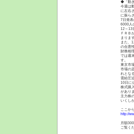
◆「動
今週は
に左右
に振ら
7日発
6000
12～
ＦＲＢ
まりま
また、
の合憲
財務相
では週
す。
東京市
市場の
れとな
需給圧
10日
株式購
があり
主力株
いくしか
ここか
http://ww
月額30
ご覧く