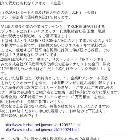
紹介で双方にもれなくクオカード進呈！
（KCAMレポート会員及び達人視点の会（JLPI）正会員）
Rファンド参加者は優待席を設けております。
━━━━━━━━━━━━━━━━━━━━━━━━━━━━━
第1部の成長企業の企業IRプレゼンとしてKCR総研が注目する
プラネット(2391・ジャスダック）代表取締役社長 玉生 弘昌
当社の現状と成長戦略』をご講演頂きます。
トは日用品・生活雑貨・OTC医薬品EDIの大手で電力や水のように
ラを提供する企業です。戦略性の高いビジネスモデルで他社の追
しません。低迷する日経平均を尻目に好調に伸び続ける株価。その
秘訣は！？見逃せないプレゼンです。
第2部注目講演として、動画アナリストレポート「IRチャンネル」
じみの株式会社KCR総研代表取締役で証券アナリストの金田一洋次
2012年度最も強い会社はどこだ！？格付けランキング発表！！』を
ます。
いただいた皆様には、3大特典として、１、企業IRアンケート回答
にもれなくクオカードを進呈。（企業IRプレゼン前入場者に限ります）
友人ご紹介の方に双方にクオカードを進呈。（ご友人はご夫婦以外の
セミナー新規の参加者でご紹介者とご住所・生計を別にする方に限ります）
来場者全員にKCR特選アナリストレポート（1万円相当）を進呈。
誘いあわせの上、是非ご参加くださ い。
会場の都合上定員になり次第、募集を締め切らせていただきますの
お早めにお申込ください。参加先着順です。お申込みは下記より、
参加登録がお勧めです！
】
http://www.ir-channel.jp/event/os120922.html
】
http://www.ir-channel.jp/event/tk120924.html
================================================================
レポートが真っ先に読める個人投資家のためのVIP会員資格！