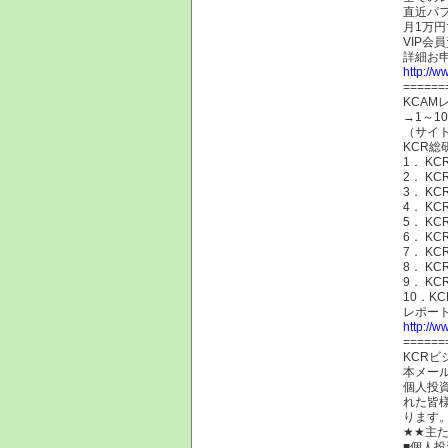
直近パフ
月1万
VIP会
詳細お
http://w
======
KCA
→1～
（サイ
KCR
1． K
2． KC
3． KC
4． K
5． K
6． K
7． K
8． K
9． K
10．K
レポー
http://w
======
KCR
本メー
個人投
れた皆
ります
★★主
■個人