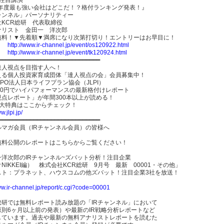
12年度最も強い会社はどこだ！？格付ランキング発表！』
ャンネル」パーソナリティー
社KCR総研 代表取締役
ナリスト 金田一 洋次郎
無料！▼先着順▼満席になり次第打切り！エントリーはお早目に！
】
http://www.ir-channel.jp/event/os120922.html
】
http://www.ir-channel.jp/event/tk120924.html
━━━━━━━━━━━━━━━━━━━━━━━━━━━━━
達人視点を目指す人へ！
える個人投資家育成団体「達人視点の会」会員募集中！
PO法人日本ライフプラン協会（JLPI）
00円でハイパフォーマンスの最新格付けレポート
視点レポート」が年間300本以上が読める！
6大特典はここからチェック！
w.jlpi.jp/
━━━━━━━━━━━━━━━━━━━━━━━━━━━━━
ルマガ会員（IRチャンネル会員）の皆様へ
無料公開のレポートはこちらからご覧ください！
一洋次郎のIRチャンネル~ズバット分析！注目企業
NIKKEI編） 株式会社KCR総研 9月号 最新 00001・その他」
スト：プラネット、ハウスコムの他ズバット！注目企業3社を放送！
ww.ir-channel.jp/report/c.cgi?code=00001
総研では無料レポート読み放題の「IRチャンネル」において
原則6ヶ月以上前の発表）や最新のIR戦略分析レポートなど
しています。過去や最新の無料アナリストレポートを読むた