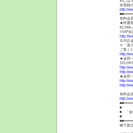
めには
未登録
http://w
■■━━━━
有料会
★特選
KCAM
※VIP
http://w
JLPI正
※「達人
ご覧く
http://ww
★金田
2012
http://
http://w
★金田
http://
http://w
有料会
http://ww
■■━━━━
■
■ 「
■
■■━━━━
橋下政治