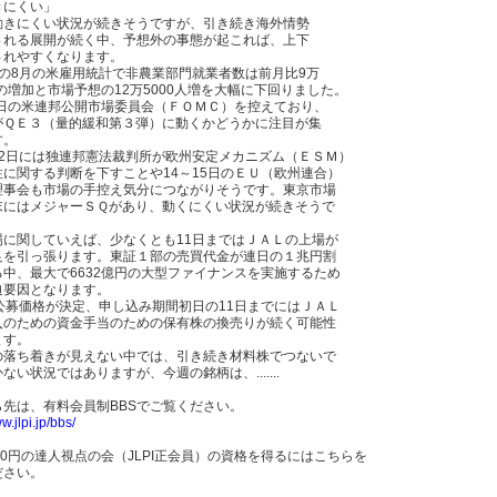
きにくい」
動きにくい状況が続きそうですが、引き続き海外情勢
される展開が続く中、予想外の事態が起これば、上下
されやすくなります。
表の8月の米雇用統計で非農業部門就業者数は前月比9万
人の増加と市場予想の12万5000人増を大幅に下回りました。
13日の米連邦公開市場委員会（ＦＯＭＣ）を控えており、
がＱＥ３（量的緩和第３弾）に動くかどうかに注目が集
す。
12日には独連邦憲法裁判所が欧州安定メカニズム（ＥＳＭ）
性に関する判断を下すことや14～15日のＥＵ（欧州連合）
理事会も市場の手控え気分につながりそうです。東京市場
末にはメジャーＳＱがあり、動くにくい状況が続きそうで
場に関していえば、少なくとも11日まではＪＡＬの上場が
足を引っ張ります。東証１部の売買代金が連日の１兆円割
る中、最大で6632億円の大型ファイナンスを実施するため
迫要因となります。
に公募価格が決定、申し込み期間初日の11日までにはＪＡＬ
入のための資金手当のための保有株の換売りが続く可能性
ます。
の落ち着きが見えない中では、引き続き材料株でつないで
ない状況ではありますが、今週の銘柄は、.......
ら先は、有料会員制BBSでご覧ください。
w.jlpi.jp/bbs/
00円の達人視点の会（JLPI正会員）の資格を得るにはこちらを
ださい。