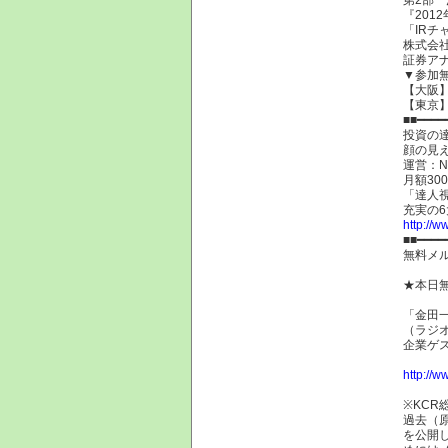
『20
「IRチ
株式会
証券ア
▼参加
【大阪
【東京
■■━━━━
投資の
顔の見
運営：N
月額30
「達人
充実の
http://ww
■■━━━━
無料メ
★本日
「金田
（ラジオ
企業ゲ
http://w
※KCR
過去（
を公開