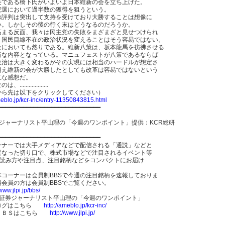
長である橋下氏がいよいよ日本維新の会を立ち上げた。
院選において過半数の獲得を狙うという。
の評判は突出して支持を受けており大勝することは想像に
い。しかしその後の行く末はどうなるのだろうか。
高まる反面、我々は民主党の失敗をまざまざと見せつけられ
。国民目線不在の政治状況を変えることはそう容易ではない。
会においても然りである。維新八策は、坂本龍馬を彷彿させる
新な内容となっている。マニュフェストが八策であるならば
政治は大きく変わるがその実現には相当のハードルが想定さ
例え維新の会が大勝したとしても改革は容易ではないという
直な感想だ。
..................
から先は以下をクリックしてください）
meblo.jp/kcr-inc/entry-11350843815.html
━━━━━━━━━━━━━━━━━━━━━━━━━━━━━
券ジャーナリスト平山理の「今週のワンポイント」提供：KCR総研
━━━━━━━━━━━━━━━━━━━━━━━━━━━━━
ーナーでは大手メディアなどで配信される「通説」などと
異なった切り口で、株式市場などで注目されるイベント等
”の読み方や注目点、注目銘柄などをコンパクトにお届け
。
本コーナーは会員制BBSで今週の注目銘柄を速報しておりま
料会員の方は会員制BBSでご覧ください。
/www.jlpi.jp/bbs/
！証券ジャーナリスト平山理の「今週のワンポイント」
ログはこちら
http://ameblo.jp/kcr-inc/
ＢＢＳはこちら
http://www.jlpi.jp/