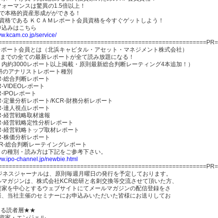
ォーマンスは驚異の1.5倍以上！
円で本格的資産形成がができる！
員資格である ＫＣＡＭレポート会員資格を今すぐゲットしよう！
申込みはこちら
ww.kcam.co.jp/service/
=============================================================PR=
Mレポート会員とは（北浜キャピタル・アセット・マネジメント株式会社）
10までの全ての最新レポートが全て読み放題になる！
ト内約3000レポート以上掲載・原則最新総合判断レーティング4本追加！）
総研のアナリストレポート種別
CR-総合判断レポート
R-VIDEOレポート
R-IPOレポート
CR-定量分析レポート/KCR-財務分析レポート
CR-達人視点レポート
CR-経営戦略取材速報
CR-経営戦略定性分析レポート
CR-経営戦略トップ取材レポート
CR-株価分析レポート
CR-総合判断レーテイングレポート
トの種別・読み方は下記をご参考下さい。
ww.ipo-channel.jp/newbie.html
=============================================================PR=
ビジネスジャーナルは、原則毎週月曜日の発行を予定しております。
ルマガジンは、株式会社KCR総研と名刺交換等交流させて頂いた方、
資家を中心とするウェブサイトにてメールマガジンの配信登録をさ
様、当社主催のセミナーにお申込みいただいた皆様にお送りしてお
。
たる読者層★★
投資家・エンジェル