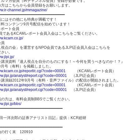
メルマガ会員（IRチャンネル会員）登録が必要です。
の方はこちらから会員登録をお願いします。
ww.ir-channel.jp/mmagazine/
━━━━━━━━━━━━━━━━━━━━━━━━━━━━━━
員にはその他にも特典が満載です！
有料コンテンツ9月号配信を始めています！
レポート会員
会員であるKCAMレポート会員入会はこちらをご覧ください。
ww.kcam.co.jp/
会員
視点の会」を運営するNPO会員であるJLPI正会員入会はこちらを
ださい。
w.jlpi.jp/
一講演資料『達人視点を自分のものにする！～今何を買うべきなのか！？』
年9月号（有料）を掲載しました。
www.kcam.co.jp/report/c.cgi?code=00001
（KCAMレポート会員）
ww.jlpi.jp/analyst/report.cgi?code=00001
（JLPI正会員）
一講演録2012年9月号（有料・音声ファイル）の配信が開始されました。
www.kcam.co.jp/report/c.cgi?code=00001
（KCAMレポート会員）
ww.jlpi.jp/analyst/report.cgi?code=00001
（JLPI正会員）
員の方は、有料会員制BBSでご覧ください。
w.jlpi.jp/bbs/
━━━━━━━━━━━━━━━━━━━━━━━━━━━━━
金田一洋次郎の証券アナリスト日記」提供：KCR総研
━━━━━━━━━━━━━━━━━━━━━━━━━━━━━
の行く末 120910