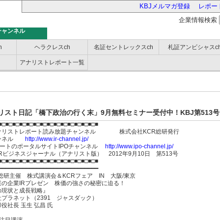
KBJメルマガ登録
レポー
企業情報検索
チャンネル
h
ヘラクレスch
名証セントレックスch
札証アンビシャスc
アナリストレポート一覧
バー
リスト日記「橋下政治の行く末」9月無料セミナー受付中！KBJ第513号
■□■□■□■□■□■□■□■□■□■□■□■□■□■□■
ナリストレポート読み放題チャンネル 株式会社KCR総研発行
ャンネル
http://www.ir-channel.jp/
ポートのポータルサイトIPOチャンネル
http://www.ipo-channel.jp/
CRビジネスジャーナル（アナリスト版） 2012年9月10日 第513号
■□■□■□■□■□■□■□■□■□■□■□■□■□■□■
━━━━━━━━━━━━━━━━━━━━━━━━━━━━━
R総研主催 株式講演会＆KCRフェア IN 大阪/東京
業の企業IRプレゼン 株価の強さの秘密に迫る！
の現状と成長戦略』
社プラネット（2391 ジャスダック）
役社長 玉生 弘昌 氏
 注目講演