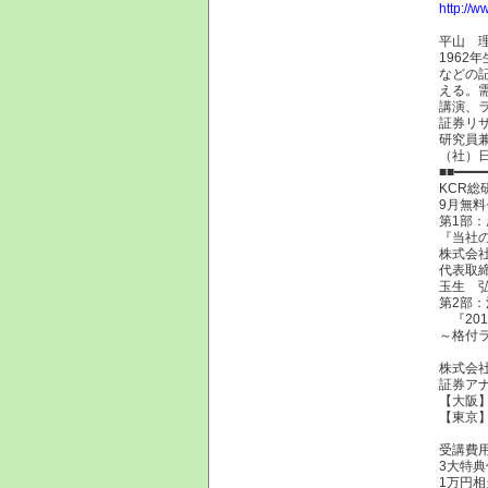
http://ww
平山 
196
などの記
える。
講演、
証券リ
研究員
（社）
■■━━━━
KCR総
9月無
第1部：
『当社
株式会社
代表取
玉生 
第2部
『20
～格付
株式会
証券ア
【大阪
【東京
受講費
3大特
1万円