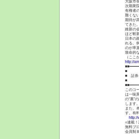
大阪市
次期衆
有権者
難くな
期待が
てきた
維新の
ほど斬
日本の
れる。
のが率
致命的なのは、.
（ここ
http://a
■■━━━━
■
■ 証
■
■■━━━━
このコ
は一味
の“裏
します
また、
す。有
http:/
○連載
無料ブ
会員制