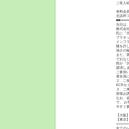
ご友人
有料会員
北浜I
■■━━━━
当日は、
株式会社
氏に『
プラネッ
インフ
随を許
強さの
また、
でおな
郎が『
講演し
ご参加
者全員
２、ご
KCR
３、ご
皆様お
なお、
で、 
今すぐ
【大阪
【東京
======
全ての