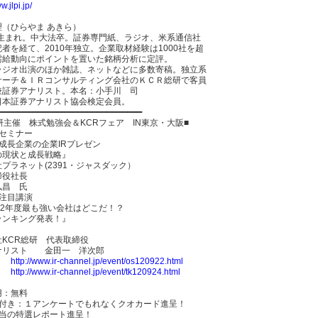
w.jlpi.jp/
理（ひらやま あきら）
2年生まれ。中大法卒。証券専門紙、ラジオ、米系通信社
者を経て、2010年独立。企業取材経験は1000社を超
需給動向にポイントを置いた銘柄分析に定評。
ラジオ出演のほか雑誌、ネットなどに多数寄稿。独立系
サーチ＆ＩＲコンサルティング会社のＫＣＲ総研で客員
兼証券アナリスト。本名：小手川 司
日本証券アナリスト協会検定会員。
━━━━━━━━━━━━━━━━━━━━━━━━━━━━━
研主催 株式勉強会＆KCRフェア IN東京・大阪■
料セミナー
成長企業の企業IRプレゼン
の現状と成長戦略』
プラネット(2391・ジャスダック）
締役社長
弘昌 氏
：注目講演
12年度最も強い会社はどこだ！？
ランキング発表！』
社KCR総研 代表取締役
ナリスト 金田一 洋次郎
】
http://www.ir-channel.jp/event/os120922.html
】
http://www.ir-channel.jp/event/tk120924.html
用：無料
典付き：１アンケートでもれなくクオカード進呈！
相当の特選レポート進呈！