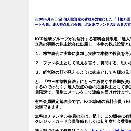
2020年6月26日(金)個人投資家の皆様を対象にした「【第3
ート会員、達人視点JLPI会員、北浜IRファンドの組合員
KCR総研グループがお届けする有料会員限定「達人視
企業の実際の株主総会に出席し、本物の株式投資と
１、株主総会に実際に参加し実践で本物の投資を考
２、ファン株主として意見を言う、質問する、思い
３、経営陣の顔が見えるように株主としても顔の見
と、「中三学割投資法」にとって必要な中長期投資
するのではなく、達人視点の会の応援株主として参
員限定で、個別にメールをして連絡を受け付けます
有料会員限定勉強会です。KCR総研の有料会員（KC
受講できます。
無料IRチャンネル会員の方は、是非、この機会に有
クレジットカード会員登録もしくは初年度年会費登録
達人視点の会の特典はこちら。
http://www.jlpi.jp/ab