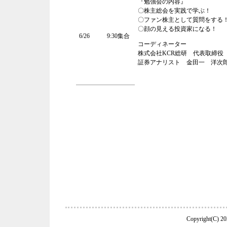
『勉強会の内容』
〇株主総会を実践で学ぶ！
〇ファン株主として質問を
〇顔の見える投資家になる！
6/26
9:30集合
コーディネーター
株式会社KCR総研 代表取締役
証券アナリスト 金田一 洋次
Copyright(C) 20