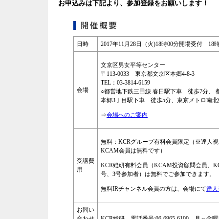
お申込みは下記より、参加登録をお願いします！
日時
2017年11月28日（火)18時00分開場受付 18
文京区男女平等センター
〒113-0033 東京都文京区本郷4-8-3
TEL：03-3814-6159
会場
○都営地下鉄三田線 春日駅下車 徒歩7分、
本郷3丁目駅下車 徒歩5分、東京メトロ南北線
⇒
会場へのご案内
無料：KCRグループ有料会員限定（※達人視
KCAM会員は無料です）
受講費
KCR総研有料会員（KCAM投資顧問会員、K
用
号、3号参加者）は無料でご参加できます。
無料IRチャンネル会員の方は、会場にて
達人
お問い
合わせ
KCR総研 電話番号:06-6965-6100 月～金曜日0