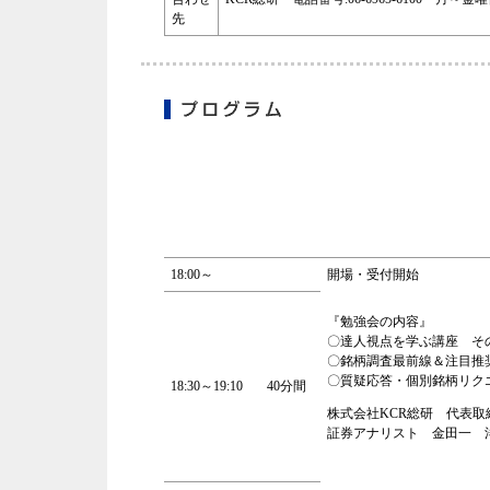
先
18:00～
開場・受付開始
『勉強会の内容』
〇達人視点を学ぶ講座 その
〇銘柄調査最前線＆注
〇質疑応答・個別銘柄リク
18:30～19:10
40分間
株式会社KCR総研 代表取
証券アナリスト 金田一 