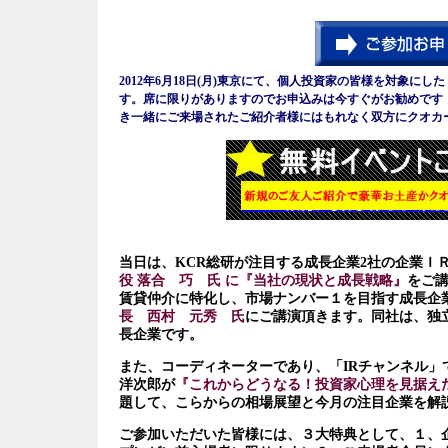
2012年6月18日(月)東京にて、個人投資家の皆様を対象にした
す。席に限りがありますのでお申込みは今すぐがお勧めです
き一緒にご来場されたご紹介者様にはもれなく双方にクオカ
当日は、
KCR総研が注目する成長企業2社の企業Ｉ
役 落合 巧 氏 に『当社の現状と成長戦略』
をご
賃貸仲介に特化し、市場ナンバー１を目指す成長企
長 西村 元秀 氏
にご講演頂きます。同社は、独
長企業です。
また、コーディネーターであり、「IRチャンネル」
洋次郎が
『これからどうなる！投資家心理を見据え
題して、こらからの相場展望と今月の注目企業を解
ご参加いただいた皆様には、３大特典として、１、企