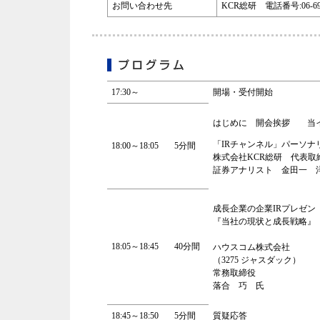
お問い合わせ先
KCR総研 電話番号:06-696
17:30～
開場・受付開始
はじめに 開会挨拶 当
「IRチャンネル」パーソナ
18:00～18:05
5分間
株式会社KCR総研 代表取
証券アナリスト 金田一 
成長企業の企業IRプレゼン
『当社の現状と成長戦略』
18:05～18:45
40分間
ハウスコム株式会社
（3275 ジャスダック）
常務取締役
落合 巧 氏
18:45～18:50
5分間
質疑応答