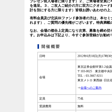
プレゼン前入場者に限ります）２、ご来場者全員に今
を進呈。３、ご友人ご紹介の方に双方にクオカード
計を別にする方に限ります）皆様お誘いあわせの上
有料会員及び北浜IRファンド参加者の方は、本セミ
れます）、ご質問の優先権がございます。特典満載
なお、会場の都合上定員になり次第、募集を締め切
す。お申込みは下記より、今すぐ参加登録がお勧め
日時
2012年6月18日(月)17
東京証券会館9F第1-2会
〒103-0025 東京都中央
TEL：03-3667-9211
会場
東京メトロ 東西線･日比谷
⇒
会場へのご案内
定員
75名
受講費用
無料