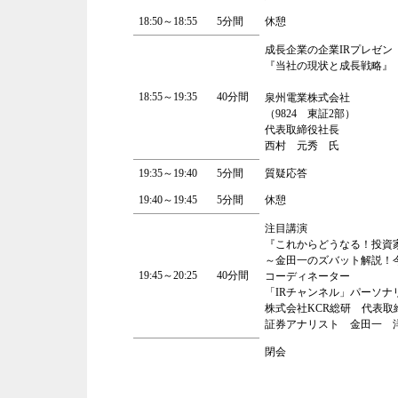
18:50～18:55
5分間
休憩
成長企業の企業IRプレゼン
『当社の現状と成長戦略』
18:55～19:35
40分間
泉州電業株式会社
（9824 東証2部）
代表取締役社長
西村 元秀 氏
19:35～19:40
5分間
質疑応答
19:40～19:45
5分間
休憩
注目講演
『これからどうなる！投資
～金田一のズバット解説！
19:45～20:25
40分間
コーディネーター
「IRチャンネル」パーソナ
株式会社KCR総研 代表取
証券アナリスト 金田一 
閉会