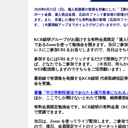
2026年6月21日（日)、個人投資家の皆様を対象にした「【第4
ポート会員、達人視点会員、北浜IRファンド参加者の皆様
ます。また、見逃した場合でも有料会員の皆様（北浜IRフ
す。（※講演録アップまでタイムラグがございますので、な
KCR総研グループがお届けする有料会員限定「達人視
であるZoomを使って勉強会を開きます。当日ご参
レスにご参加URLをお送りしますので、当日はそち
参加するにはURLをクリックするだけで面倒なアプ
ば、どなたでもご参加できます。 （※当日、何ら
WEB配信致しますのでそちらをご活用願います）。
最前線で有望株を発掘するKCR総研 代表取締役証
会を実施。
著書「中三学割投資法であなたも億万長者になれる
ほか、ここでしか聞けないとれたて情報、銘柄最前
有料会員限定勉強会です。KCR総研の有料会員（K
で受講できます。
当日は、Zoom を使ってライブ配信します。ご参
ので、後日、会員限定サイトのインターネット経由