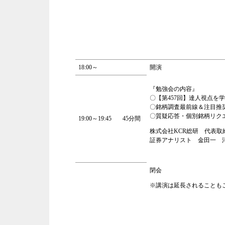
18:00～
開演
『勉強会の内容』
〇【第457回】達人視点を学
〇銘柄調査最前線＆注目推
〇質疑応答・個別銘柄リク
19:00～19:45
45分間
株式会社KCR総研 代表取
証券アナリスト 金田一 
閉会
※講演は延長されることも