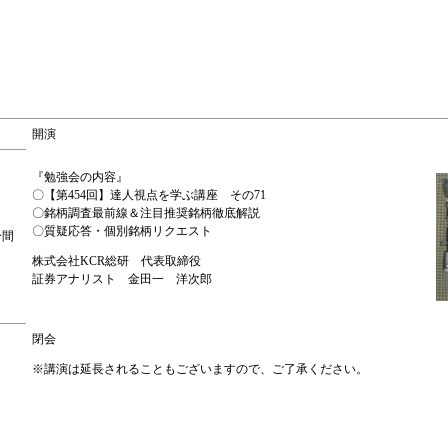
開演
『勉強会の内容』
〇【第454回】達人視点を学ぶ講座 その71
〇銘柄調査最前線＆注目推奨銘柄徹底解説
〇質疑応答・個別銘柄リクエスト
分間
株式会社KCR総研 代表取締役
証券アナリスト 金田一 洋次郎
閉会
※講演は延長されることもございますので、ご了承ください。