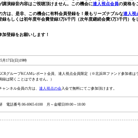
が講演録音内容はご視聴頂けません。この機会に
達人視点会員
の資格を
員の方は、是非、この機会に有料会員登録を！最もリーズナブルな
達人視
登録もしくは初年度年会費登録3万6千円（次年度継続会費3万3千円）を
参加登録をお願いします！
05月17日(日)19時
KCRグループKCAMレポート会員、達人視点会員限定（※北浜IRファンド参加者は
演録は聞くことはできません。）
Rチャンネル会員の方は、
達人視点の会
入会で無料にてご参加頂けます。
 電話番号:06-6965-6100 月～金曜日09:00～18:00