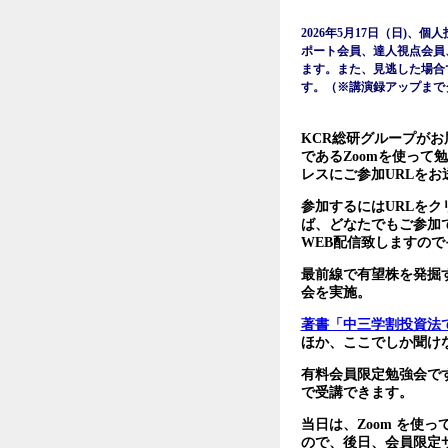
2026年5月17日（日)、
ポート会員、達人視点会員
ます。また、見逃した場合
す。（※講演録アップまで
KCR総研グループがお
であるZoomを使っ
レスにご参加URLを
参加するにはURLを
ば、どなたでもご参加
WEB配信致しますの
最前線で有望株を発掘
会を実施。
著書「中三学割投資法
ほか、ここでしか聞け
有料会員限定勉強会です
で受講できます。
当日は、Zoom を
ので、後日、会員限定