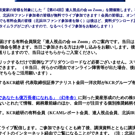
個人投資家の皆様を対象にした「【第454回】達人視点の会 on Zoom」を開催致しま
、北浜IRファンド参加者の皆様が無料でライブ参加できます！会員の皆様は、オン
でも有料会員の皆様（北浜IRファンド参加者を除く）は後ほど、資料ダウンロード
タイムラグがございますので、なるべくライフ参加をお勧めします！）
届けする有料会員限定「達人視点の会 on Zoom」のご案内です。当日
て勉強会を開きます。当日ご参加される方はお申し込みをお願いします。
お送りしますので、当日はそちらからご入室ください。
クリックするだけで面倒なアプリダウンロードなど必要ございません。ス
できます。 （※当日、何らかの理由でオンライン障害等が出た場合、後
でそちらをご活用願います）。
するKCR総研 代表取締役証券アナリスト金田一洋次郎がKCRグループ
であなたも億万長者になれる」（幻冬舎）
に則った資産形成のための株
ないとれたて情報、銘柄最前線のほか、金田一が注目する個別推奨銘柄
。KCR総研の有料会員（KCAMレポート会員、達人視点会員、北浜I
使ってライブ配信します。ご参加できなくとも終了後、講演資料とともに講
サイトのインターネット経由でご覧になることができます。（注：北浜I