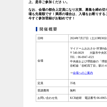
上、是非ご参加くださ い。
なお、会場の都合上定員になり次第、募集を締め切
場も先着順です！満席の場合は、入場をお断りする
今すぐ参加登録がお勧めです！
日時
2024年7月27日（土)13時3
マイドームおおさか 8F第6
〒540-0029 大阪市中央区
TEL：06-6947-4321
会場
中央線および堺筋線の「堺
谷町線「谷町四丁目」駅の
⇒
会場へのご案内
定員
35名
受講費用
無料
お問い合わせ先
KCR総研 電話番号:06-6965-