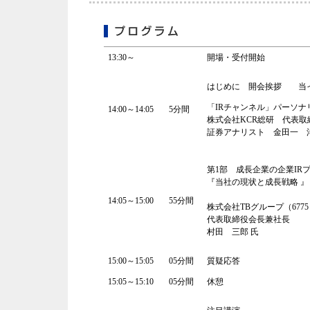
13:30～
開場・受付開始
はじめに 開会挨拶 当
「IRチャンネル」パーソナ
14:00～14:05
5分間
株式会社KCR総研 代表取
証券アナリスト 金田一 
第1部 成長企業の企業IR
『当社の現状と成長戦略 』
14:05～15:00
55分間
株式会社TBグループ（6775
代表取締役会長兼社長
村田 三郎 氏
15:00～15:05
05分間
質疑応答
15:05～15:10
05分間
休憩