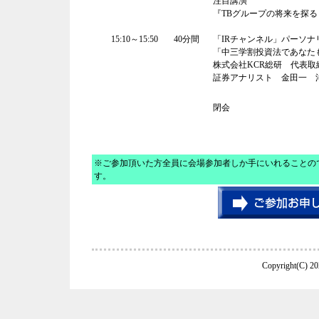
注目講演
『TBグループの将来を探る
15:10～15:50
40分間
「IRチャンネル」パーソナ
「中三学割投資法であなた
株式会社KCR総研 代表取
証券アナリスト 金田一 
閉会
※ご参加頂いた方全員に会場参加者しか手にいれることので
す。
Copyright(C) 20