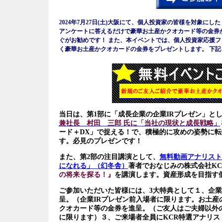
2024年7月27日(土)大阪にて、個人投資家の皆様を対象にした
アンケートに答えるだけで豪華お土産かクオカード等の金券
ぐがお勧めです！
また、本イベントでは、個人投資家応援フ
く
豪華お土産か
クオカードの金券
をプレゼントします。 下
当日は、
第1部に「成長企業の企業IRプレゼン」と
兼社長 村田 三郎 氏に「当社の現状と成長戦略」
ード＋DX」で捉える！で、積極的に攻めの姿勢に転
す。必見のプレゼンです！
また、
第2部の注目講演として、
無料動画アナリスト
になれる」（幻冬舎）
著者でおなじみの株式会社K
の将来を探る！』
を講演します。資産形成を目指す
ご参加いただいた皆様には、3大特典として１、企業
呈。（企業IRプレゼン前入場者に限ります。お土
クオカード等の金券
を進呈。（ご友人はご夫婦以外
に限ります）３、ご来場者全員にKCR特選アナリス