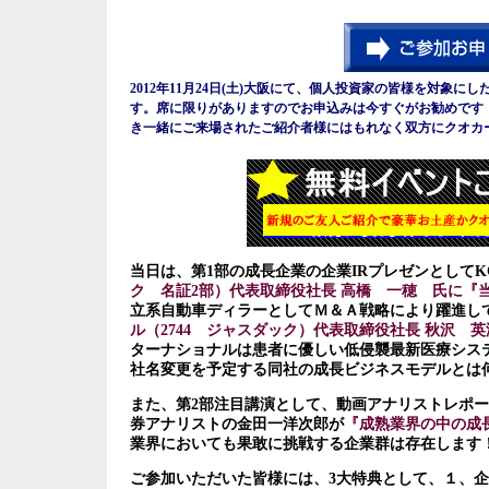
2012年11月24日(土)大阪にて、個人投資家の皆様を対象に
す。席に限りがありますのでお申込みは今すぐがお勧めです
き一緒にご来場されたご紹介者様にはもれなく双方にクオカ
当日は、第1部の
成長企業の企業IRプレゼンとしてK
ク 名証2部）代表取締役社長 高橋 一穂 氏に『
立系自動車ディラーとしてＭ＆Ａ戦略により躍進し
ル（2744 ジャスダック）代表取締役社長 秋沢 
ターナショナルは患者に優しい低侵襲最新医療シス
社名変更を予定する同社の成長ビジネスモデルとは
また、第2部注目講演として、動画アナリストレポー
券アナリストの金田一洋次郎が
『成熟業界の中の成
業界においても果敢に挑戦する企業群は存在します
ご参加いただいた皆様には、3大特典として、１、企