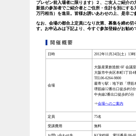
プレゼン前入場者に限ります）２、ご友人ご紹介の
新規の参加者でご紹介者とご住所・生計を別にする方
万円相当）を進呈。皆様お誘いあわせの上、是非ご参
なお、会場の都合上定員になり次第、募集を締め切
す。お申込みは下記より、今すぐ参加登録がお勧め
日時
2012年11月24日(土）1
大阪産業創造館 6F 会議室
大阪市中央区本町1丁目4
TEL06-6264-9800
最寄り駅：地下鉄「堺筋
会場
堺筋線12番出口徒歩約5分
中央線2番出口徒歩約5分
⇒
会場へのご案内
定員
75名
受講費用
無料
お問い合わせ先
KCR総研 電話番号:06-696