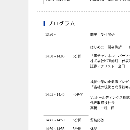
13:30～
開場・受付開始
はじめに 開会挨拶 
「IRチャンネル」パーソ
14:00～14:05
5分間
株式会社KCR総研 代表
証券アナリスト 金田一
成長企業の企業IRプレゼ
『当社の現状と成長戦略
14:05～14:45
40分間
VTホールディングス株式
代表取締役社長
高橋 一穂 氏
14:45～14:50
5分間
質疑応答
14:50～14:55
5分間
休憩