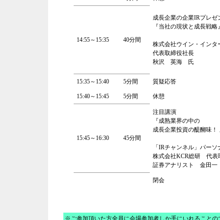
成長企業の企業IRプレゼ
『当社の現状と成長戦略
14:55～15:35
40分間
株式会社ウイン・インター
代表取締役社長
秋沢 英海 氏
15:35～15:40
5分間
質疑応答
15:40～15:45
5分間
休憩
注目講演
『成熟業界の中の
成長企業投資の醍醐味！ 
15:45～16:30
45分間
「IRチャンネル」パーソ
株式会社KCR総研 代表
証券アナリスト 金田一
閉会
※ご参加頂いた方全員に会場参加者しか手にいれることので