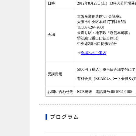
日時
2012年8月25日(土）13時30分開場
大阪産業創造館 6F 会議室E
大阪市中央区本町1丁目4番5号
TEL06-6264-9800
最寄り駅：地下鉄「堺筋本町駅」
会場
堺筋線12番出口徒歩約5分
中央線2番出口徒歩約5分
⇒
会場へのご案内
5000円（税込）※当日会場受付に
受講費用
有料会員（KCAMレポート会員及び
お問い合わせ先
KCR総研 電話番号:06-6965-6100 