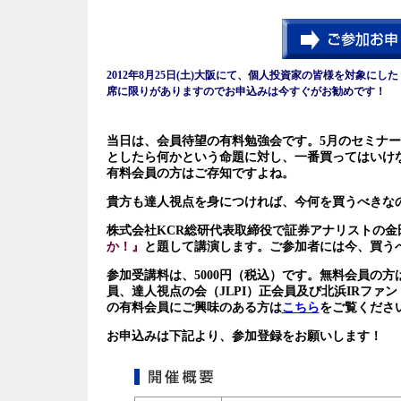
2012年8月25日(土)大阪にて、個人投資家の皆様を対象にし
席に限りがありますのでお申込みは今すぐがお勧めです！
当日は、
会員待望の有料勉強会です。5月のセミナ
としたら何かという命題に対し、一番買ってはいけ
有料会員の方はご存知ですよね。
貴方も達人視点を身につければ、今何を買うべきな
株式会社KCR総研代表取締役で証券アナリストの金
か！』
と題して講演します。
ご参加者には今、買う
参加受講料は、5000円（税込）です。無料会員の
員、達人視点の会（JLPI）正会員及び北浜IRフ
の有料会員にご興味のある方は
こちら
をご覧くださ
お申込みは下記より、参加登録をお願いします！